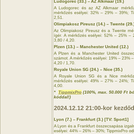
Ludogorec (33.) – AZ Alkmaar (19.)
A Ludogorec és az AZ Alkmaar mérkőz
mérkőzés esélyei: 32% – 29% – 39%; Tip
2,51.
Olimpiakosz Pireusz (14.) – Twente (29.
Az Olimpiakosz Pireusz és a Twente mé
ígér. A mérkőzés esélyei: 52% – 25% – 
3,80 / 4,20.
Plzen (13.) – Manchester United (12.)
A Plzen és a Manchester United összec
számot. A mérkőzés esélyei: 19% – 23% –
4,20 / 1,70.
Royale Union SG (24.) – Nice (35.)
A Royale Union SG és a Nice mérkőzé
mérkőzés esélyei: 49% – 27% – 24%; Tip
4,00.
*
TippmixPro
(100%, max. 50.000 Ft b
kóddal!)
2024.12.12
21:00-kor kezdő
Lyon (7.) – Frankfurt (3.) [TV: Sport1]
A Lyon és a Frankfurt összecsapása izga
esélyei: 44% – 26% – 30%; TippmixPro odds