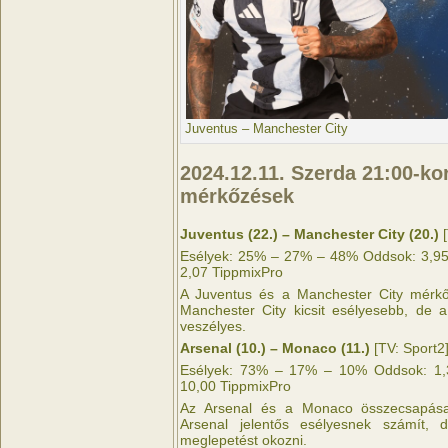
Juventus – Manchester City
2024.12.11. Szerda 21:00-k
mérkőzések
Juventus (22.) – Manchester City (20.)
[
Esélyek: 25% – 27% – 48% Oddsok: 3,95 
2,07 TippmixPro
A Juventus és a Manchester City mérkő
Manchester City kicsit esélyesebb, de 
veszélyes.
Arsenal (10.) – Monaco (11.)
[TV: Sport2
Esélyek: 73% – 17% – 10% Oddsok: 1,3
10,00 TippmixPro
Az Arsenal és a Monaco összecsapása 
Arsenal jelentős esélyesnek számít,
meglepetést okozni.