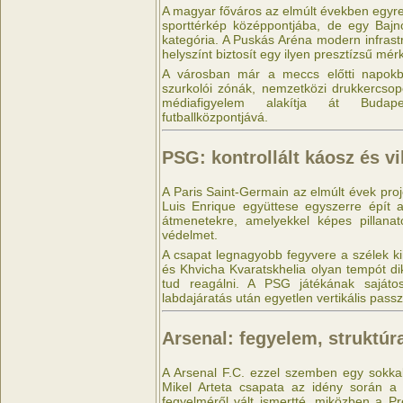
A magyar főváros az elmúlt években egyr
sporttérkép középpontjába, de egy Bajn
kategória. A Puskás Aréna modern infrastr
helyszínt biztosít egy ilyen presztízsű mé
A városban már a meccs előtti napokba
szurkolói zónák, nemzetközi drukkercso
médiafigyelem alakítja át Buda
futballközpontjává.
PSG: kontrollált káosz és 
A Paris Saint-Germain az elmúlt évek proj
Luis Enrique együttese egyszerre épít a
átmenetekre, amelyekkel képes pillanat
védelmet.
A csapat legnagyobb fegyvere a szélek 
és Khvicha Kvaratskhelia olyan tempót d
tud reagálni. A PSG játékának sajáto
labdajáratás után egyetlen vertikális passz
Arsenal: fegyelem, struktúra
A Arsenal F.C. ezzel szemben egy sokkal s
Mikel Arteta csapata az idény során a s
fegyelméről vált ismertté, miközben a P