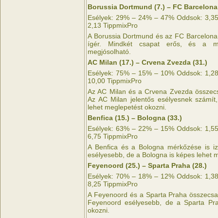
Borussia Dortmund (7.) – FC Barcelona 
Esélyek: 29% – 24% – 47% Oddsok: 3,35 
2,13 TippmixPro
A Borussia Dortmund és az FC Barcelona
ígér. Mindkét csapat erős, és a m
megjósolható.
AC Milan (17.) – Crvena Zvezda (31.)
Esélyek: 75% – 15% – 10% Oddsok: 1,28 
10,00 TippmixPro
Az AC Milan és a Crvena Zvezda összecs
Az AC Milan jelentős esélyesnek számít
lehet meglepetést okozni.
Benfica (15.) – Bologna (33.)
Esélyek: 63% – 22% – 15% Oddsok: 1,55 
6,75 TippmixPro
A Benfica és a Bologna mérkőzése is iz
esélyesebb, de a Bologna is képes lehet 
Feyenoord (25.) – Sparta Praha (28.)
Esélyek: 70% – 18% – 12% Oddsok: 1,38 
8,25 TippmixPro
A Feyenoord és a Sparta Praha összecsap
Feyenoord esélyesebb, de a Sparta Pra
okozni.