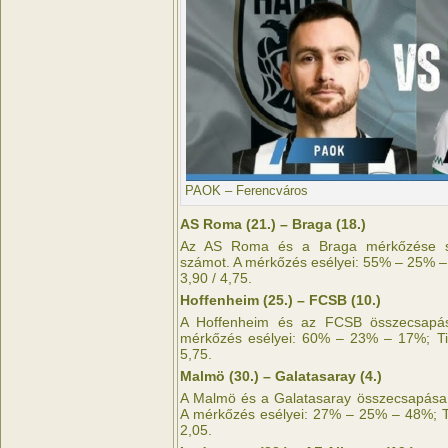
PAOK – Ferencváros
AS Roma (21.) – Braga (18.)
Az AS Roma és a Braga mérkőzése szi
számot. A mérkőzés esélyei: 55% – 25% –
3,90 / 4,75.
Hoffenheim (25.) – FCSB (10.)
A Hoffenheim és az FCSB összecsapás
mérkőzés esélyei: 60% – 23% – 17%; Tip
5,75.
Malmö (30.) – Galatasaray (4.)
A Malmö és a Galatasaray összecsapása 
A mérkőzés esélyei: 27% – 25% – 48%; Ti
2,05.