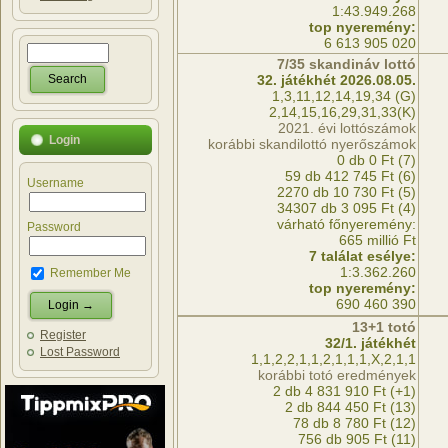
1:43.949.268
top nyeremény:
6 613 905 020
7/35 skandináv lottó
32. játékhét 2026.08.05.
1,3,11,12,14,19,34 (G)
2,14,15,16,29,31,33(K)
2021. évi lottószámok
Login
korábbi skandilottó nyerőszámok
0 db 0 Ft (7)
59 db 412 745 Ft (6)
Username
2270 db 10 730 Ft (5)
34307 db 3 095 Ft (4)
várható főnyeremény:
Password
665 millió Ft
7 találat esélye:
1:3.362.260
Remember Me
top nyeremény:
690 460 390
13+1 totó
Register
32/1. játékhét
Lost Password
1,1,2,2,1,1,2,1,1,1,X,2,1,1
korábbi totó eredmények
2 db 4 831 910 Ft (+1)
2 db 844 450 Ft (13)
78 db 8 780 Ft (12)
756 db 905 Ft (11)