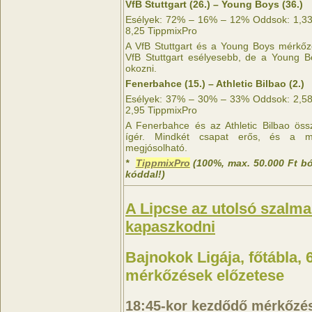
VfB Stuttgart (26.) – Young Boys (36.)
Esélyek: 72% – 16% – 12% Oddsok: 1,33 
8,25 TippmixPro
A VfB Stuttgart és a Young Boys mérkőzé
VfB Stuttgart esélyesebb, de a Young B
okozni.
Fenerbahce (15.) – Athletic Bilbao (2.)
Esélyek: 37% – 30% – 33% Oddsok: 2,58 
2,95 TippmixPro
A Fenerbahce és az Athletic Bilbao öss
ígér. Mindkét csapat erős, és a m
megjósolható.
*
TippmixPro
(100%, max. 50.000 Ft b
kóddal!)
A Lipcse az utolsó szalma
kapaszkodni
Bajnokok Ligája, főtábla, 6
mérkőzések előzetese
18:45-kor kezdődő mérkőzé