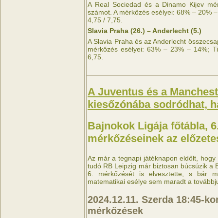
A Real Sociedad és a Dinamo Kijev mér
számot. A mérkőzés esélyei: 68% – 20% –
4,75 / 7,75.
Slavia Praha (26.) – Anderlecht (5.)
A Slavia Praha és az Anderlecht összecsa
mérkőzés esélyei: 63% – 23% – 14%; Tip
6,75.
A Juventus és a Mancheste
kiesőzónába sodródhat, 
Bajnokok Ligája főtábla, 6
mérkőzéseinek az előzete
Az már a tegnapi játéknapon eldőlt, hogy
tudó RB Leipzig már biztosan búcsúzik a B
6. mérkőzését is elvesztette, s bár 
matematikai esélye sem maradt a továbbju
2024.12.11. Szerda 18:45-k
mérkőzések