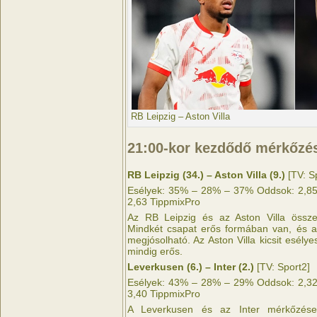
RB Leipzig – Aston Villa
21:00-kor kezdődő mérkőzé
RB Leipzig (34.) – Aston Villa (9.)
[TV: S
Esélyek: 35% – 28% – 37% Oddsok: 2,85 
2,63 TippmixPro
Az RB Leipzig és az Aston Villa összec
Mindkét csapat erős formában van, és 
megjósolható. Az Aston Villa kicsit esély
mindig erős.
Leverkusen (6.) – Inter (2.)
[TV: Sport2]
Esélyek: 43% – 28% – 29% Oddsok: 2,32 
3,40 TippmixPro
A Leverkusen és az Inter mérkőzése 