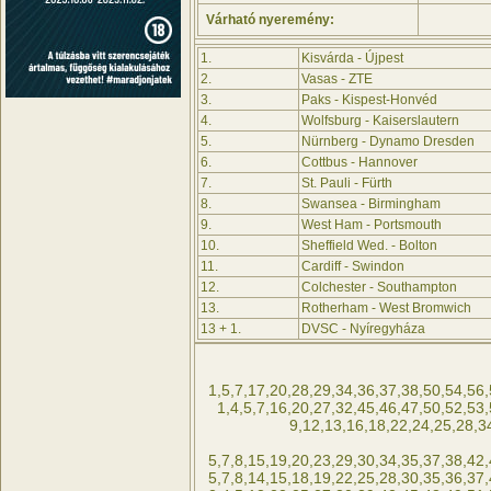
Várható nyeremény:
1.
Kisvárda - Újpest
2.
Vasas - ZTE
3.
Paks - Kispest-Honvéd
4.
Wolfsburg - Kaiserslautern
5.
Nürnberg - Dynamo Dresden
6.
Cottbus - Hannover
7.
St. Pauli - Fürth
8.
Swansea - Birmingham
9.
West Ham - Portsmouth
10.
Sheffield Wed. - Bolton
11.
Cardiff - Swindon
12.
Colchester - Southampton
13.
Rotherham - West Bromwich
13 + 1.
DVSC - Nyíregyháza
1,5,7,17,20,28,29,34,36,37,38,50,54,56,
1,4,5,7,16,20,27,32,45,46,47,50,52,53
9,12,13,16,18,22,24,25,28,3
5,7,8,15,19,20,23,29,30,34,35,37,38,42,
5,7,8,14,15,18,19,22,25,28,30,35,36,37,