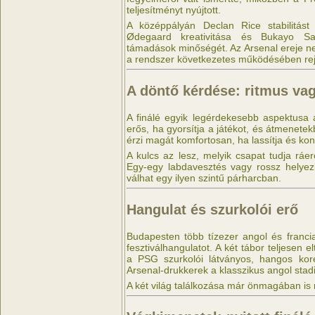
teljesítményt nyújtott.
A középpályán Declan Rice stabilitást 
Ødegaard kreativitása és Bukayo Sa
támadások minőségét. Az Arsenal ereje n
a rendszer következetes működésében rejl
A döntő kérdése: ritmus vag
A finálé egyik legérdekesebb aspektusa
erős, ha gyorsítja a játékot, és átmenete
érzi magát komfortosan, ha lassítja és kon
A kulcs az lesz, melyik csapat tudja ráerő
Egy-egy labdavesztés vagy rossz helyez
válhat egy ilyen szintű párharcban.
Hangulat és szurkolói erő
Budapesten több tízezer angol és francia
fesztiválhangulatot. A két tábor teljesen e
a PSG szurkolói látványos, hangos kore
Arsenal-drukkerek a klasszikus angol stad
A két világ találkozása már önmagában is