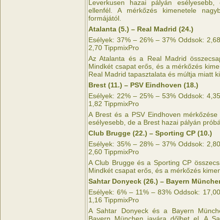
Leverkusen hazai pályán esélyesebb, 
ellenfél. A mérkőzés kimenetele nagy
formájától.
Atalanta (5.) – Real Madrid (24.)
Esélyek: 37% – 26% – 37% Oddsok: 2,68 
2,70 TippmixPro
Az Atalanta és a Real Madrid összecsap
Mindkét csapat erős, és a mérkőzés kime
Real Madrid tapasztalata és múltja miatt k
Brest (11.) – PSV Eindhoven (18.)
Esélyek: 22% – 25% – 53% Oddsok: 4,35 
1,82 TippmixPro
A Brest és a PSV Eindhoven mérkőzése i
esélyesebb, de a Brest hazai pályán prób
Club Brugge (22.) – Sporting CP (10.)
Esélyek: 35% – 28% – 37% Oddsok: 2,80 
2,60 TippmixPro
A Club Brugge és a Sporting CP összecsa
Mindkét csapat erős, és a mérkőzés kime
Sahtar Donyeck (26.) – Bayern München
Esélyek: 6% – 11% – 83% Oddsok: 17,00 
1,16 TippmixPro
A Sahtar Donyeck és a Bayern Münch
Bayern München javára dőlhet el. A Sa