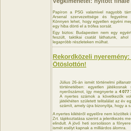
Végkimenetel: nyitott finálé
Papíron a PSG valamivel nagyobb táma
Arsenal szervezettsége és fegyelme k
Könnyen lehet, hogy egyetlen egyéni me
egy hiba dönti el a trófea sorsát.
Egy biztos: Budapesten nem egy egyér
feszült, taktikai csatát láthatunk, aho
legapróbb részleteken múlhat.
Rekordközeli nyeremény: új
Ötöslottón!
Július 26-án ismét történelmi pillanat
történetében: egyetlen játékosnak 
nyerőszámot, így megnyerte a
4 077 
A nyertes számok a következők vo
játékhéten született telitalálat az é
számít, amely újra bizonyítja, hogy a 
A nyertes kilétéről egyelőre nem közöltek 
Zrt. tájékoztatása szerint a jelentkezés me
elindult. A jövő heti sorsoláson a főnyer
ismét esélyt kapnak a milliárdos álomra.