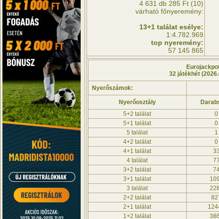
4 631 db 285 Ft (10)
várható főnyeremény:
13+1 találat esélye:
1:4.782.969
top nyeremény:
57 145 865
Eurojackpo
32 játékhét (2026.
Nyerőszámok:
Nyerőosztály
Darab
5+2 találat
0
5+1 találat
0
5 találat
1
4+2 találat
0
4+1 találat
3
4 találat
7
3+2 találat
7
3+1 találat
10
3 találat
22
2+2 találat
82
2+1 találat
124
1+2 találat
38