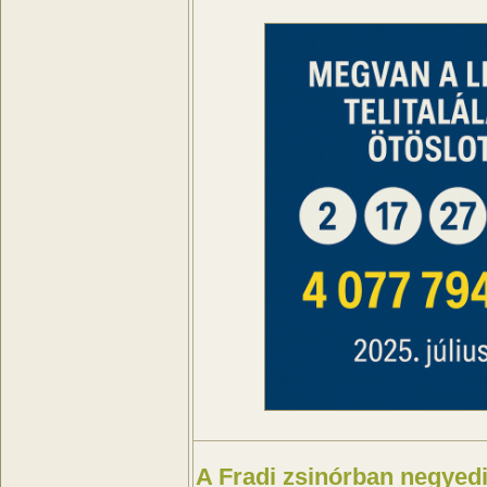
A Fradi zsinórban negyed