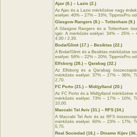
Ajax (6.) – Lazio (2.)
Az Ajax és a Lazio mérkőzése nagy érdek
esélyei: 40% – 27% – 33%; TippmixPro odds
Glasgow Rangers (8.) – Tottenham (9.)
A Glasgow Rangers és a Tottenham öss
ígér. A mérkőzés esélyei: 34% – 25% – 
4,00 / 2,39.
Bodø/Glimt (17.) – Besiktas (22.)
A Bodø/Glimt és a Besiktas mérkőzése sz
esélyei: 58% – 22% – 20%; TippmixPro odds
Elfsborg (28.) – Qarabag (32.)
Az Elfsborg és a Qarabag összecsapás
mérkőzés esélyei: 37% – 27% – 36%; Tip
2,70.
FC Porto (21.) – Midtjylland (20.)
Az FC Porto és a Midtjylland mérkőzése n
mérkőzés esélyei: 73% – 17% – 10%; Tip
10,00.
Maccabi Tel Aviv (31.) – RFS (34.)
A Maccabi Tel Aviv és az RFS összecsap
mérkőzés esélyei: 60% – 23% – 17%; Tip
5,75.
Real Sociedad (16.) – Dinamo Kijev (36.