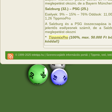
meglepetést okozni, de a Bayern Münche
Salzburg (32.) – PSG (25.)
Esélyek: 9% – 15% – 76% Oddsok: 11,00 
1,26 TippmixPro
A Salzburg és a PSG összecsapása is 
jelentős esélyesnek számít, de a Salz
meglepetést okozni
*
TippmixPro
(100%, max. 50.000 Ft b
kóddal!)
© 1999-2025 teletipp.hu | Szerencsejáték információs portál. | Tippmix, totó, lot