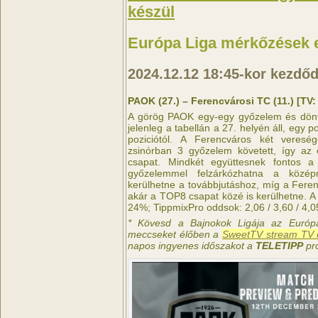
készül
Európa Liga mérkőzések 
2024.12.12
18:45-kor kezdő
PAOK (27.) – Ferencvárosi TC (11.) [TV
A görög PAOK egy-egy győzelem és dönte
jelenleg a tabellán a 27. helyén áll, egy 
poziciótól. A Ferencváros két veresé
zsinórban 3 győzelem követett, így az e
csapat. Mindkét együttesnek fontos
győzelemmel felzárkózhatna a közép
kerülhetne a továbbjutáshoz, míg a Feren
akár a TOP8 csapat közé is kerülhetne. 
24%; TippmixPro oddsok: 2,06 / 3,60 / 4,0
* Kövesd a Bajnokok Ligája az Európ
meccseket élőben a
SweetTV stream TV é
napos ingyenes időszakot a
TELETIPP
pr