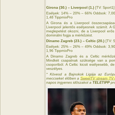
Girona (30.) – Liverpool (1.)
[TV: Sport1]
Esélyek: 14% – 20% – 66% Oddsok: 7,00 
1,48 TippmixPro
A Girona és a Liverpool összecsapása
Liverpool jelentős esélyesnek számít. A 
meglepetést okozni, de a Liverpool erős
dominálni fogja a mérkőzést.
Dinamo Zagreb (23.) – Celtic (20.)
[TV: S
Esélyek: 25% – 26% – 49% Oddsok: 3,90 
1,96 TippmixPro
A Dinamo Zagreb és a Celtic mérkőzé
Mindkét csapatnak szüksége van a pon
csoportból. A Celtic kicsit esélyesebb, 
veszélyes.
* Kövesd a Bajnokok Ligája az Európ
meccseket élőben a
SweetTV stream TV é
napos ingyenes időszakot a
TELETIPP
pr