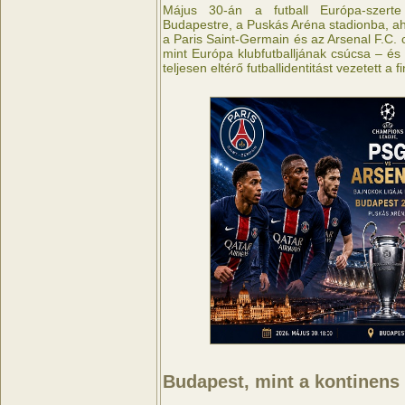
Május 30-án a futball Európa-szerte
Budapestre, a Puskás Aréna stadionba, ah
a Paris Saint-Germain és az Arsenal F.C.
mint Európa klubfutballjának csúcsa – és
teljesen eltérő futballidentitást vezetett a fi
Budapest, mint a kontinens 