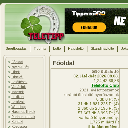
Sportfogadás
Tippmix
Lottó
Hatoslottó
Skandinávlottó
Joke
Főoldal
Főoldal
Nyerj Autót!
5/90 ötöslottó
Hírek
32. játékhét 2026.08.08.
Hírlevél
1,24,42,66,86
Letöltések
Telelotto Club
Variációk
2021. évi lottószámok
Indexek
korábbi ötöslottó nyerőszámok
Lexikon
0 db 0 Ft (5)
Lottózók
31 db 1 981 225 Ft (4)
Webshop
2 360 db 28 195 Ft (3)
Hasznos linkek
57 667 db 3 995 Ft (2)
Partner oldalak
várható főnyeremény:
1,725 milliárd Ft
Kontakt
5 találat esélye:
Közösség