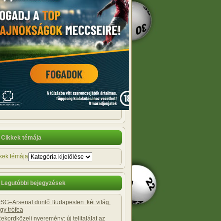
Cikkek témája
kek témája
Legutóbbi bejegyzések
SG–Arsenal döntő Budapesten: két világ,
gy trófea
ekordközeli nyeremény: új telitalálat az