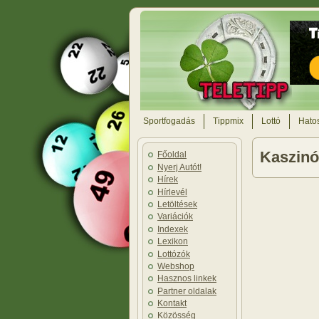
Sportfogadás
Tippmix
Lottó
Hatos
Kaszinó
Főoldal
Nyerj Autót!
Hírek
Hírlevél
Letöltések
Variációk
Indexek
Lexikon
Lottózók
Webshop
Hasznos linkek
Partner oldalak
Kontakt
Közösség