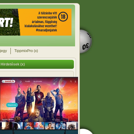
jegy
TippmixPro (x)
Hirdetések (x)