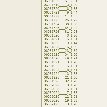
06061626__151_2,31
06061719____3_1,20
06061720____6_1,35
06061721____9_1,44
06061722___14_1,55
06061723___26_1,72
06061724___38_1,83
06061725___54_1,94
06061726___81_2,08
06061820____3_1,20
06061821____5_1,31
06061822____9_1,44
06061823___16_1,59
06061824___23_1,69
06061825___34_1,80
06061826___49_1,91
06061921____3_1,20
06061922____5_1,31
06061923____8_1,41
06061924___13_1,53
06061925___21_1,66
06061926___32_1,78
06062022____3_1,20
06062023____5_1,31
06062024____7_1,38
06062025___12_1,51
06062026___19_1,63
06062123____3_1,20