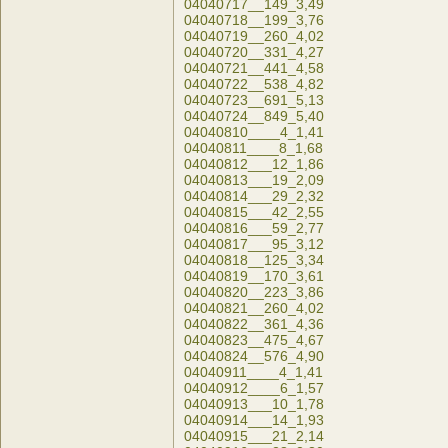
04040717__149_3,49
04040718__199_3,76
04040719__260_4,02
04040720__331_4,27
04040721__441_4,58
04040722__538_4,82
04040723__691_5,13
04040724__849_5,40
04040810____4_1,41
04040811____8_1,68
04040812___12_1,86
04040813___19_2,09
04040814___29_2,32
04040815___42_2,55
04040816___59_2,77
04040817___95_3,12
04040818__125_3,34
04040819__170_3,61
04040820__223_3,86
04040821__260_4,02
04040822__361_4,36
04040823__475_4,67
04040824__576_4,90
04040911____4_1,41
04040912____6_1,57
04040913___10_1,78
04040914___14_1,93
04040915___21_2,14