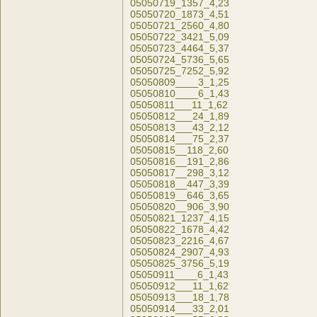
05050719_1357_4,23
05050720_1873_4,51
05050721_2560_4,80
05050722_3421_5,09
05050723_4464_5,37
05050724_5736_5,65
05050725_7252_5,92
05050809____3_1,25
05050810____6_1,43
05050811___11_1,62
05050812___24_1,89
05050813___43_2,12
05050814___75_2,37
05050815__118_2,60
05050816__191_2,86
05050817__298_3,12
05050818__447_3,39
05050819__646_3,65
05050820__906_3,90
05050821_1237_4,15
05050822_1678_4,42
05050823_2216_4,67
05050824_2907_4,93
05050825_3756_5,19
05050911____6_1,43
05050912___11_1,62
05050913___18_1,78
05050914___33_2,01