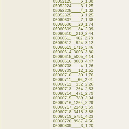
05052125____5_1,38
05052224____3_1,25
05052225____4_1,32
05052325____3_1,25
06060607____7_1,38
06060608___28_1,74
06060609___84_2,09
06060610__210_2,44
06060611__462_2,78
06060612__924_3,12
06060613_1716_3,46
06060614_3003_3,80
06060615_5005_4,14
06060616_8008_4,47
06060708____4_1,26
06060709___12_1,51
06060710___30_1,76
06060711___66_2,01
06060712__132_2,26
06060713__264_2,53
06060714__471_2,79
06060715__789_3,04
06060716_1264_3,29
06060717_2148_3,59
06060718_3418_3,88
06060719_5751_4,23
06060720_8987_4,56
06060809____3_1,20