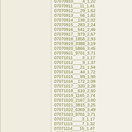
07070910____4_1,22
07070911___11_1,41
07070912___29_1,62
07070913___66_1,82
07070914__138_2,02
07070915__283_2,24
07070916__541_2,46
07070917__979_2,67
07070918_1858_2,93
07070919_3388_3,19
07070920_5866_3,45
07070921_9701_3,71
07071011____3_1,17
07071012____9_1,37
07071013___21_1,54
07071014___44_1,72
07071015___89_1,90
07071016__172_2,09
07071017__320_2,28
07071018__610_2,50
07071019_1165_2,74
07071020_2167_3,00
07071021_3815_3,25
07071022_6369_3,49
07071023_9701_3,71
07071112____3_1,17
07071113____7_1,32
07071114___15_1,47