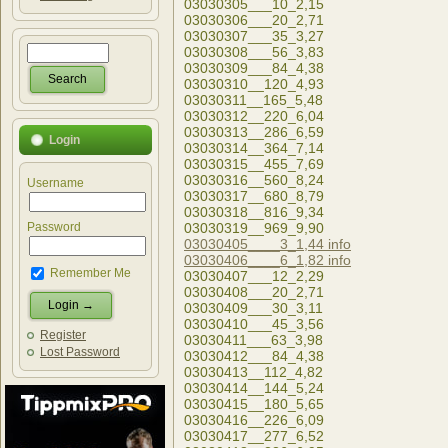
03030305___10_2,15
03030306___20_2,71
03030307___35_3,27
03030308___56_3,83
03030309___84_4,38
03030310__120_4,93
03030311__165_5,48
03030312__220_6,04
03030313__286_6,59
Login
03030314__364_7,14
03030315__455_7,69
03030316__560_8,24
Username
03030317__680_8,79
03030318__816_9,34
Password
03030319__969_9,90
03030405____3_1,44 info
03030406____6_1,82 info
Remember Me
03030407___12_2,29
03030408___20_2,71
03030409___30_3,11
03030410___45_3,56
Register
03030411___63_3,98
Lost Password
03030412___84_4,38
03030413__112_4,82
03030414__144_5,24
03030415__180_5,65
03030416__226_6,09
03030417__277_6,52