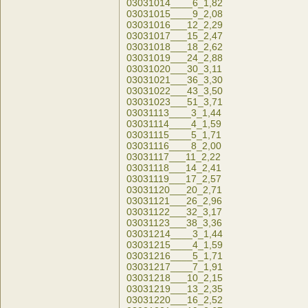
03031014____6_1,82
03031015____9_2,08
03031016___12_2,29
03031017___15_2,47
03031018___18_2,62
03031019___24_2,88
03031020___30_3,11
03031021___36_3,30
03031022___43_3,50
03031023___51_3,71
03031113____3_1,44
03031114____4_1,59
03031115____5_1,71
03031116____8_2,00
03031117___11_2,22
03031118___14_2,41
03031119___17_2,57
03031120___20_2,71
03031121___26_2,96
03031122___32_3,17
03031123___38_3,36
03031214____3_1,44
03031215____4_1,59
03031216____5_1,71
03031217____7_1,91
03031218___10_2,15
03031219___13_2,35
03031220___16_2,52