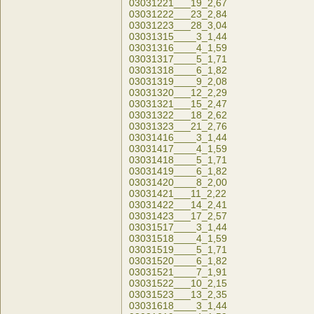
03031221___19_2,67
03031222___23_2,84
03031223___28_3,04
03031315____3_1,44
03031316____4_1,59
03031317____5_1,71
03031318____6_1,82
03031319____9_2,08
03031320___12_2,29
03031321___15_2,47
03031322___18_2,62
03031323___21_2,76
03031416____3_1,44
03031417____4_1,59
03031418____5_1,71
03031419____6_1,82
03031420____8_2,00
03031421___11_2,22
03031422___14_2,41
03031423___17_2,57
03031517____3_1,44
03031518____4_1,59
03031519____5_1,71
03031520____6_1,82
03031521____7_1,91
03031522___10_2,15
03031523___13_2,35
03031618____3_1,44