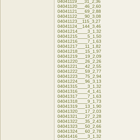
04041119___31_2,36
04041120___46_2,60
04041121___69_2,88
04041122___90_3,08
04041123__115_3,27
04041124__144_3,46
04041214____3_1,32
04041215____5_1,50
04041216____7_1,63
04041217___11_1,82
04041218___15_1,97
04041219___19_2,09
04041220___26_2,26
04041221___42_2,55
04041222___59_2,77
04041223___75_2,94
04041224___96_3,13
04041315____3_1,32
04041316____4_1,41
04041317____7_1,63
04041318____9_1,73
04041319___13_1,90
04041320___17_2,03
04041321___27_2,28
04041322___35_2,43
04041323___50_2,66
04041324___60_2,78
04041416____3_1,32