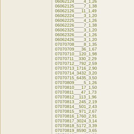
06062124____4_1,26
06062125____7_1,38
06062126___11_1,49
06062224____3_1,20
06062225____4_1,26
06062226____7_1,38
06062325____3_1,20
06062326____4_1,26
06062426____3_1,20
07070708____8_1,35
07070709___36_1,67
07070710__120_1,98
07070711__330_2,29
07070712__792_2,59
07070713_1716_2,90
07070714_3432_3,20
07070715_6435_3,50
07070809____5_1,26
07070810___17_1,50
07070811___47_1,73
07070812__113_1,96
07070813__245_2,19
07070814__501_2,43
07070815__971_2,67
07070816_1760_2,91
07070817_3024_3,14
07070818_5172_3,39
07070819_8590_3,65