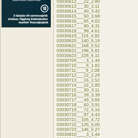
03030612___22_2,80
03030613___30_3,11
03030614___40_3,42
03030615___50_3,68
03030616___65_4,02
03030617___80_4,31
03030618___98_4,61
03030619__119_4,92
03030620__140_5,19
03030621__168_5,52
03030622__196_5,81
03030623__228_6,11
03030709____3_1,44
03030710____6_1,82
03030711____9_2,08
03030712___12_2,29
03030713___16_2,52
03030714___22_2,80
03030715___30_3,11
03030716___39_3,39
03030717___49_3,66
03030718___60_3,91
03030719___72_4,16
03030720___87_4,43
03030721__105_4,72
03030722__125_5,00
03030723__146_5,27
03030810____3_1,44