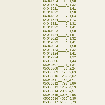
04041724___13_1,90
04041820____3_1,32
04041821____4_1,41
04041822____5_1,50
04041823____7_1,63
04041824____9_1,73
04041921____3_1,32
04041922____4_1,41
04041923____5_1,50
04041924____6_1,57
04042022____3_1,32
04042023____4_1,41
04042024____5_1,50
04042123____3_1,32
04042124____4_1,41
04042224____3_1,32
05050506____6_1,43
05050507___21_1,84
05050508___56_2,24
05050509__126_2,63
05050510__252_3,02
05050511__462_3,41
05050512__792_3,80
05050513_1287_4,19
05050514_2002_4,57
05050515_3003_4,96
05050516_4368_5,35
05050517_6188_5,73