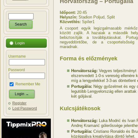
Horvátország – Portugália
Időpont:
20:45
Helyszín:
Stadion Poljud, Split
Közvetítés:
Spíler1
A csoport egyik legizgalmasabb mérkőz
között zajlik. A hazaiak a második hel
bebiztosítják a továbbjutásukat. Portu
negyeddöntőbe, de a csoportelsőség 
Login
maradnak.
Username
Forma és előzmények
Password
Horvátország:
Vegyes teljesítményt 
elszenvedett 1-0-s vereség ellenére k
míg a lengyelekkel 3-3-as döntetlent é
Remember Me
Portugália:
Négy győzelmet és egy dö
legutóbb Lengyelország ellen arattak 
két góljával.
Register
Kulcsjátékosok
Lost Password
Horvátország:
Luka Modrić és Ivan P
Andrej Kramarić gólerőssége jelenthet
Portugália:
Cristiano Ronaldo és Brun
középpálya kreativitása döntő lehet.