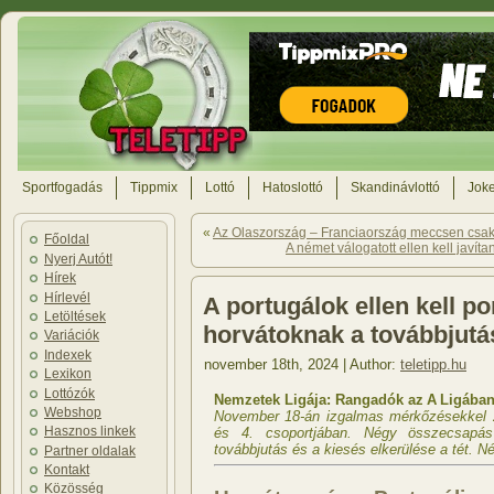
Sportfogadás
Tippmix
Lottó
Hatoslottó
Skandinávlottó
Joke
«
Az Olaszország – Franciaország meccsen csak 
Főoldal
A német válogatott ellen kell javí
Nyerj Autót!
Hírek
Hírlevél
A portugálok ellen kell po
Letöltések
horvátoknak a továbbjut
Variációk
Indexek
november 18th, 2024 | Author:
teletipp.hu
Lexikon
Lottózók
Nemzetek Ligája: Rangadók az A Ligában 
Webshop
November 18-án izgalmas mérkőzésekkel z
Hasznos linkek
és 4. csoportjában. Négy összecsapás
továbbjutás és a kiesés elkerülése a tét. N
Partner oldalak
Kontakt
Közösség