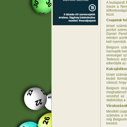
A budapesti 
össze a Nemz
létfontosság
küzd.
Csapatok fo
Izrael szám
pontot szere
Daniel Pere
minden pontr
kell nyerniü
Belgium szá
harmadik hely
vereséget s
Tedesco edző
elkerüljék az
Kulcsjátékos
Izrael számá
kiváló formá
választ, hog
Belgium rés
meghatározó 
veszélyt az 
stabilizálja 
Várakozások
Mindkét csap
számára a m
míg Belgiumna
kiesést.