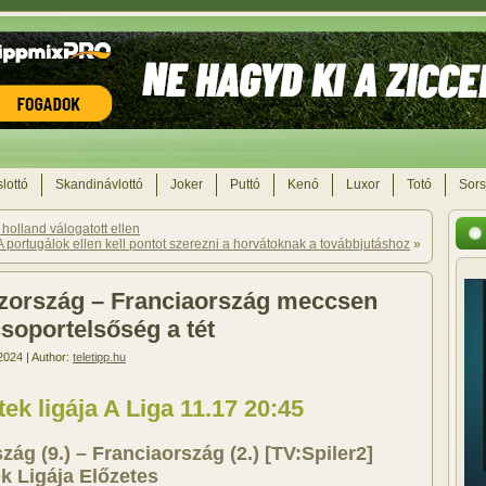
lottó
Skandinávlottó
Joker
Puttó
Kenó
Luxor
Totó
Sors
 holland válogatott ellen
A portugálok ellen kell pontot szerezni a horvátoknak a továbbjutáshoz
»
zország – Franciaország meccsen
csoportelsőség a tét
2024 | Author:
teletipp.hu
k ligája A Liga 11.17 20:45
zág (9.) – Franciaország (2.) [TV:Spiler2]
 Ligája Előzetes