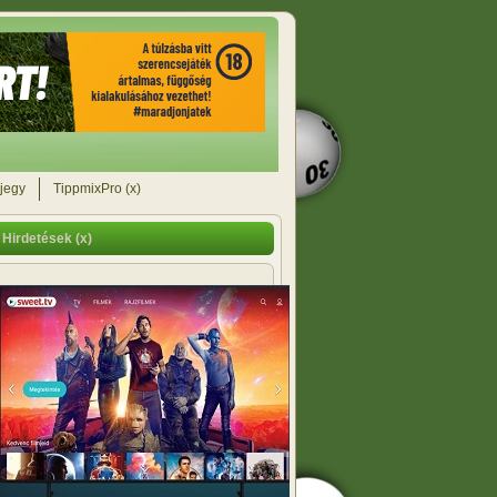
jegy
TippmixPro (x)
Hirdetések (x)