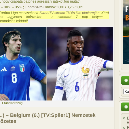
 hogy csapata bátor és agresszív játékot fog mutatni
% – 30% – 35% ;
TippmixPro
Oddsok: 2,80 / 3,25 / 2,85
Európa Liga meccseket a
SweetTV stream TV és film platformján
. Kérd
s ingyenes időszakot – a standard 7 nap helyett –
romóciós kóddal!
– Franciaország
81.) – Belgium (6.) [TV:Spiler1] Nemzetek
P
lőzetes
e
R