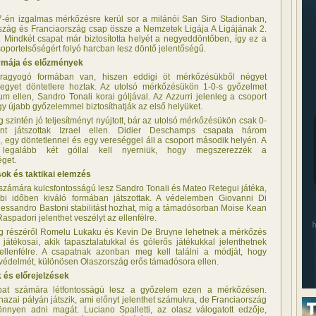
én izgalmas mérkőzésre kerül sor a milánói San Siro Stadionban,
szág és Franciaország csap össze a Nemzetek Ligája A Ligájának 2.
. Mindkét csapat már biztosította helyét a negyeddöntőben, így ez a
soportelsőségért folyó harcban lesz döntő jelentőségű.
rmája és előzmények
ragyogó formában van, hiszen eddigi öt mérkőzésükből négyet
egyet döntetlere hoztak. Az utolsó mérkőzésükön 1-0-s győzelmet
um ellen, Sandro Tonali korai góljával. Az Azzurri jelenleg a csoport
egy újabb győzelemmel biztosíthatják az első helyüket.
 szintén jó teljesítményt nyújtott, bár az utolsó mérkőzésükön csak 0-
ent játszottak Izrael ellen. Didier Deschamps csapata három
 egy döntetlennel és egy vereséggel áll a csoport második helyén. A
k legalább két góllal kell nyerniük, hogy megszerezzék a
éget.
ok és taktikai elemzés
számára kulcsfontosságú lesz Sandro Tonali és Mateo Retegui játéka,
bbi időben kiváló formában játszottak. A védelemben Giovanni Di
lessandro Bastoni stabilitást hozhat, míg a támadósorban Moise Kean
spadori jelenthet veszélyt az ellenfélre.
g részéről Romelu Lukaku és Kevin De Bruyne lehetnek a mérkőzés
játékosai, akik tapasztalatukkal és gólerős játékukkal jelenthetnek
ellenfélre. A csapatnak azonban meg kell találni a módját, hogy
a védelmét, különösen Olaszország erős támadósora ellen.
 és előrejelzések
pat számára létfontosságú lesz a győzelem ezen a mérkőzésen.
azai pályán játszik, ami előnyt jelenthet számukra, de Franciaország
nnyen adni magát. Luciano Spalletti, az olasz válogatott edzője,