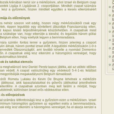
Bozsik Arénában kerül sor a mérkőzésre, ahol Izrael és Belgium csap
Ö
etek Ligája A Ligájának 2. csoportjában. Mindkét csapat számára
A
ú lesz a győzelem, hiszen mindkét együttes a kiesés elkerüléséért
k
A
rmája és előzmények
k
ára nehéz szezon volt eddig, hiszen négy mérkőzésükből csak egy
A
ztek, éppen legutóbb egy döntetlent játszottak Franciaország ellen,
k
tz kapus kiváló teljesítményének köszönhetően. A csapatnak most
A
a szüksége van, hogy elkerülje a kiesést, és legalább három góllal
s
k Belgium ellen, hogy esélyük legyen a bennmaradásra.
S
mára szintén fontos lenne a győzelem, hiszen jelenleg a csoport
g
én állnak, három ponttal Izrael előtt. A legutóbbi mérkőzésükön 1-0-s
A
zenvedtek Olaszországtól, ami tovább növelte a nyomást Domenico
r
n. A csapatnak elég lesz elkerülni a háromgólos vereséget, hogy
A
 automatikus kiesést.
h
ok és taktikai elemzés
A
ra meghatározó lesz Daniel Peretz kapus játéka, aki az utóbbi időben
c
ban védett. A csapat valószínűleg egy védekező 5-4-1-es felállást
y megpróbálják megakadályozni Belgium támadásait.
zéről Romelu Lukaku és Kevin De Bruyne lehetnek a mérkőzés
játékosai, akik tapasztalatukkal és gólerős játékukkal jelenthetnek
ellenfélre. A csapatnak azonban meg kell találni a módját, hogy
a védelmét, különösen Izrael erős védekezése ellen.
 és előrejelzések
at számára létfontosságú lesz a győzelem ezen a mérkőzésen. Izrael
inimum háromgólos győzelem az egyetlen esély a bennmaradásra,
k elég lesz elkerülni a háromgólos vereséget, ha el akarja kerülni a