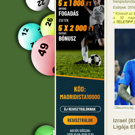
hangsúlyozta,
Esélyek: 35
* Kövesd az 
a 30 napo
a
TELETIPP
p
Olaszország 
Izrael (
Ligája E