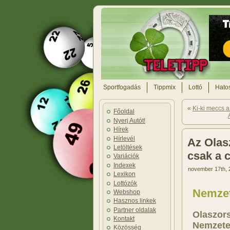
Sportfogadás
Tippmix
Lottó
Hatos
«
Ki-ki meccs a
Főoldal
Nyerj Autót!
Hírek
Hírlevél
Az Olas
Letöltések
csak a 
Variációk
Indexek
november 17th, 
Lexikon
Lottózók
Nemzete
Webshop
Hasznos linkek
Partner oldalak
Olaszors
Kontakt
Nemzetek
Közösség