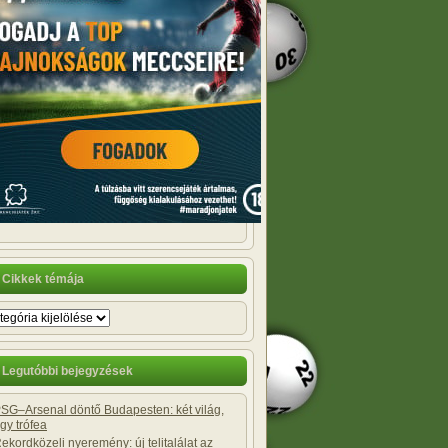
Cikkek témája
Legutóbbi bejegyzések
SG–Arsenal döntő Budapesten: két világ,
gy trófea
ekordközeli nyeremény: új telitalálat az