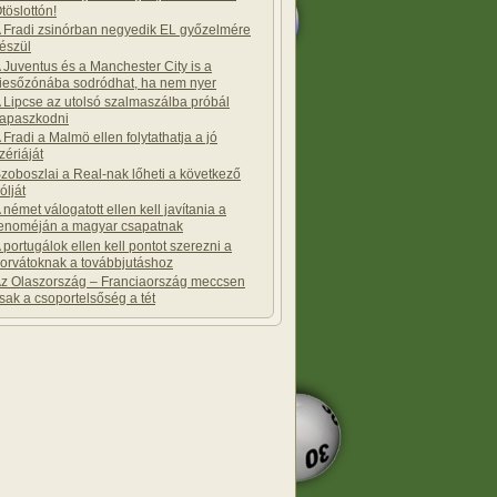
töslottón!
 Fradi zsinórban negyedik EL győzelmére
észül
 Juventus és a Manchester City is a
iesőzónába sodródhat, ha nem nyer
 Lipcse az utolsó szalmaszálba próbál
apaszkodni
 Fradi a Malmö ellen folytathatja a jó
zériáját
zoboszlai a Real-nak lőheti a következő
ólját
 német válogatott ellen kell javítania a
enoméján a magyar csapatnak
 portugálok ellen kell pontot szerezni a
orvátoknak a továbbjutáshoz
z Olaszország – Franciaország meccsen
sak a csoportelsőség a tét