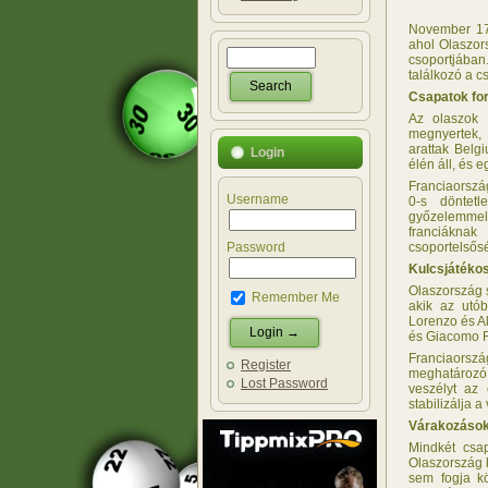
November 17-
ahol Olaszor
csoportjában
találkozó a c
Csapatok fo
Az olaszok 
megnyertek, 
arattak Belgi
Login
élén áll, és 
Franciaország
Username
0-s döntetl
győzelemmel,
franciákna
Password
csoportelsős
Kulcsjátékos
Olaszország 
Remember Me
akik az utó
Lorenzo és A
és Giacomo Ra
Franciaorszá
Register
meghatározó 
Lost Password
veszélyt az 
stabilizálja 
Várakozások
Mindkét csa
Olaszország h
sem fogja kö