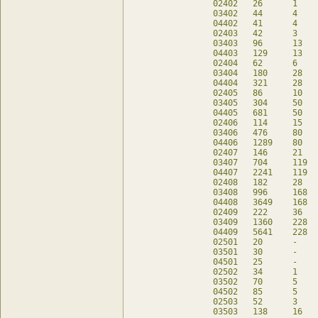
02402	26	1	22	db

03402	44	4	28	db

04402	41	4	28	db

02403	42	3	30	db

03403	96	13	40	db

04403	129	13	40	db

02404	62	6	38	db

03404	180	28	52	db

04404	321	28	52	db

02405	86	10	46	db

03405	304	50	64	db

04405	681	50	64	db

02406	114	15	54	db

03406	476	80	76	db

04406	1289	80	76	db

02407	146	21	62	db

03407	704	119	88	db

04407	2241	119	88	db

02408	182	28	70	db

03408	996	168	100	db

04408	3649	168	100	db

02409	222	36	78	db

03409	1360	228	112	db

04409	5641	228	112	db

02501	20	-	20	db

03501	30	-	30	db

04501	25	-	30	db

02502	34	1	30	db

03502	70	5	50	db

04502	85	5	50	db

02503	52	3	40	db

03503	138	16	70	db
