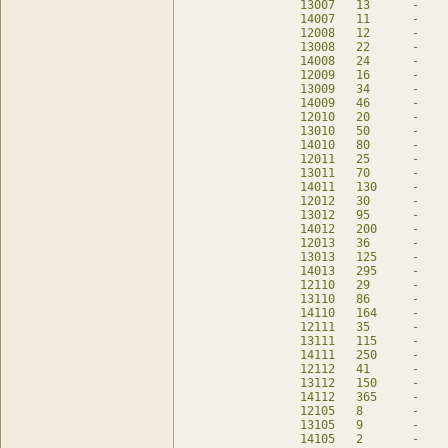
13007	13	-	13	db

14007	11	-	11	db

12008	12	-	12	db

13008	22	-	22	db

14008	24	-	24	db

12009	16	-	16	db

13009	34	-	34	db

14009	46	-	46	db

12010	20	-	20	db

13010	50	-	50	db

14010	80	-	80	db

12011	25	-	25	db

13011	70	-	70	db

14011	130	-	130	db

12012	30	-	30	db

13012	95	-	95	db

14012	200	-	200	db

12013	36	-	36	db

13013	125	-	125	db

14013	295	-	295	db

12110	29	-	29	db

13110	86	-	86	db

14110	164	-	164	db

12111	35	-	35	db

13111	115	-	115	db

14111	250	-	250	db

12112	41	-	41	db

13112	150	-	150	db

14112	365	-	365	db

12105	8	-	8	db

13105	9	-	9	db

14105	2	-	2	db
