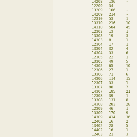
14208	136	-	136	db

12209	34	-	34	db

13209	106	-	106	db

14209	214	-	214	db

12310	53	1	49	db

13310	216	10	180	db

14310	584	45	404	db

12303	13	1	9	db

13303	19	3	7	db

14303	8	1	-	db

12304	17	1	10	db

13304	32	4	17	db

14304	33	6	9	db

12305	22	1	18	db

13305	49	5	29	db

14305	65	10	27	db

12306	27	1	23	db

13306	71	6	49	db

14306	114	15	54	db

12307	33	1	29	db

13307	98	7	70	db

14307	185	21	107	db

12308	39	1	35	db

13308	131	8	102	db

14308	283	28	171	db

12309	46	1	42	db

13309	170	9	134	db

14309	414	36	282	db

12402	16	2	8	db

13402	28	5	4	db

14402	16	1	-	db

12403	21	3	9	db
