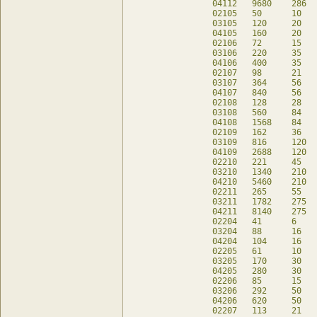
04112	9680	286	-	db

02105	50	10	10	db

03105	120	20	-	db

04105	160	20	-	db

02106	72	15	12	db

03106	220	35	-	db

04106	400	35	-	db

02107	98	21	14	db

03107	364	56	-	db

04107	840	56	-	db

02108	128	28	16	db

03108	560	84	-	db

04108	1568	84	-	db

02109	162	36	18	db

03109	816	120	-	db

04109	2688	120	-	db

02210	221	45	41	db

03210	1340	210	20	db

04210	5460	210	20	db

02211	265	55	45	db

03211	1782	275	22	db

04211	8140	275	22	db

02204	41	6	17	db

03204	88	16	8	db

04204	104	16	8	db

02205	61	10	21	db

03205	170	30	10	db

04205	280	30	10	db

02206	85	15	25	db

03206	292	50	12	db

04206	620	50	12	db

02207	113	21	29	db
