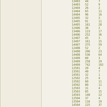
13403	44	7	12	db

14403	52	9	4	db

12404	26	2	18	db

13404	65	11	18	db

14404	96	16	16	db

12405	32	3	20	db

13405	91	11	43	db

14405	161	28	31	db

12406	38	2	30	db

13406	123	17	53	db

14406	252	36	84	db

12407	45	3	33	db

13407	161	15	97	db

14407	375	59	117	db

12408	52	2	44	db

13408	206	23	113	db

14408	536	64	248	db

12409	60	3	48	db

13409	258	19	178	db

14409	742	102	310	db

12501	20	4	4	db

13501	40	7	-	db

14501	32	1	-	db

12502	25	4	9	db

13502	60	11	4	db

14502	80	11	-	db

12503	31	4	15	db

13503	85	15	13	db

14503	140	22	4	db

12504	37	4	21	db

13504	116	19	29	db

14504	225	37	17	db
