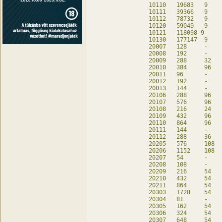
10110	19683	9	-	db

10111	39366	9	-	db

10112	78732	9	-	db

10120	59049	9	-	db

10121	118098 9	-	db

10130	177147	9	-	db

20007	128	-	128	db

20008	192	-	192	db

20009	288	32	160	db

20010	384	96	-	db

20011	96	-	96	db

20012	192	-	192	db

20013	144	-	144	db

20106	288	96	-	db

20107	576	96	-	db

20108	216	24	120	db

20109	432	96	-	db

20110	864	96	-	db

20111	144	-	144	db

20112	288	36	144	db

20205	576	108	-	db

20206	1152	108	-	db

20207	54	-	54	db

20208	108	-	108	db

20209	216	54	-	db

20210	432	54	-	db

20211	864	54	-	db

20303	1728	54	-	db

20304	81	-	81	db

20305	162	54	-	db

20306	324	54	-	db

20307	648	54	-	db
