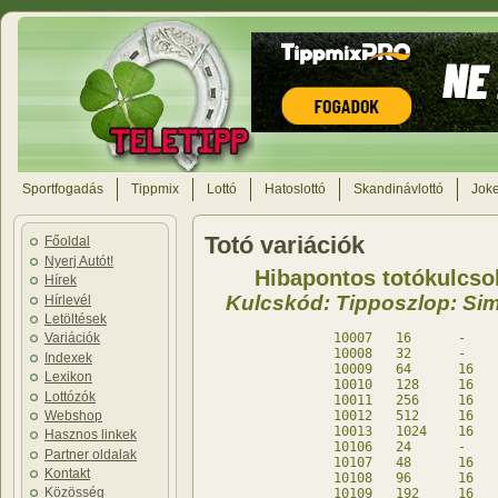
Sportfogadás
Tippmix
Lottó
Hatoslottó
Skandinávlottó
Joke
Totó variációk
Főoldal
Nyerj Autót!
Hibapontos totókulcsok
Hírek
Kulcskód: Tipposzlop: Sim
Hírlevél
Letöltések
10007	16	-	16	db

Variációk
10008	32	-	32	db

Indexek
10009	64	16	-	db

Lexikon
10010	128	16	-	db

Lottózók
10011	256	16	-	db

Webshop
10012	512	16	-	db

10013	1024	16	-	db

Hasznos linkek
10106	24	-	24	db

Partner oldalak
10107	48	16	-	db

Kontakt
10108	96	16	-	db

Közösség
10109	192	16	-	db
