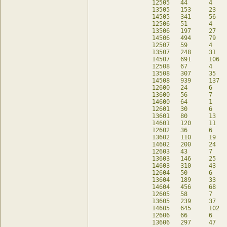
12505	44	4	28	db

13505	153	23	49	db

14505	341	56	47	db

12506	51	4	35	db

13506	197	27	79	db

14506	494	79	94	db

12507	59	4	43	db

13507	248	31	112	db

14507	691	106	177	db

12508	67	4	51	db

13508	307	35	158	db

14508	939	137	283	db

12600	24	6	-	db

13600	56	7	-	db

14600	64	1	-	db

12601	30	6	6	db

13601	80	13	-	db

14601	120	11	-	db

12602	36	6	12	db

13602	110	19	6	db

14602	200	24	-	db

12603	43	7	15	db

13603	146	25	18	db

14603	310	43	6	db

12604	50	6	26	db

13604	189	33	30	db

14604	456	68	24	db

12605	58	7	30	db

13605	239	37	63	db

14605	645	102	51	db

12606	66	6	42	db

13606	297	47	83	db
