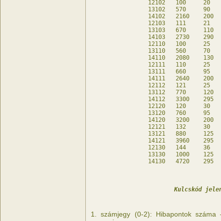
12102	100	20	20	db

13102	570	90	10	db

14102	2160	200	-	db

12103	111	21	27	db

13103	670	110	30	db

14103	2730	290	10	db

12110	100	25	-	db

13110	560	70	-	db

14110	2080	130	-	db

12111	110	25	10	db

13111	660	95	-	db

14111	2640	200	-	db

12112	121	25	21	db

13112	770	120	10	db

14112	3300	295	-	db

12120	120	30	-	db

13120	760	95	-	db

14120	3200	200	-	db

12121	132	30	12	db

13121	880	125	-	db

14121	3960	295	-	db

12130	144	36	-	db

13130	1000	125	-	db

Kulcskód jele
1. számjegy (0-2): Hibapontok száma 