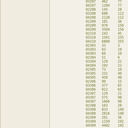
03207	462	77	14	db

04207	1204	77	14	db

02208	145	28	33	db

03208	688	112	16	db

04208	2128	112	16	db

02209	181	36	37	db

03209	978	156	18	db

04209	3504	156	18	db

02310	243	45	63	db

03310	1561	255	61	db

04310	6800	255	61	db

02303	33	3	21	db

03303	63	10	19	db

04303	66	10	19	db

02304	51	6	27	db

03304	129	22	25	db

04304	192	22	25	db

02305	73	10	33	db

03305	231	40	31	db

04305	450	40	31	db

02306	99	15	39	db

03306	377	65	37	db

04306	912	65	37	db

02307	129	21	45	db

03307	575	98	43	db

04307	1666	98	43	db

02308	163	28	51	db

03308	833	140	49	db

04308	2816	140	49	db

02309	201	36	57	db

03309	1159	192	55	db

04309	4482	192	55	db
