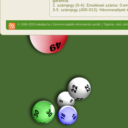
garancia
2. számjegy (0-4): Emelések száma: 0:eme
3-5. számjegy (400-013): Háromesélyek 
© 1999-2025 teletipp.hu | Szerencsejáték információs portál. | Tippmix, totó, lot