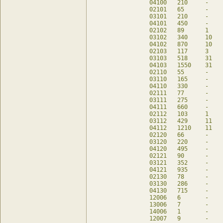
04100	210	-	120	db

02101	65	-	65	db

03101	210	-	210	db

04101	450	-	210	db

02102	89	1	85	db

03102	340	10	300	db

04102	870	10	300	db

02103	117	3	105	db

03103	518	31	390	db

04103	1550	31	390	db

02110	55	-	55	db

03110	165	-	165	db

04110	330	-	165	db

02111	77	-	77	db

03111	275	-	275	db

04111	660	-	275	db

02112	103	1	99	db

03112	429	11	385	db

04112	1210	11	385	db

02120	66	-	66	db

03120	220	-	220	db

04120	495	-	220	db

02121	90	-	90	db

03121	352	-	352	db

04121	935	-	352	db

02130	78	-	78	db

03130	286	-	286	db

04130	715	-	286	db

12006	6	-	6	db

13006	7	-	7	db

14006	1	-	1	db

12007	9	-	9	db
