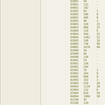
02801	44	-	44	db

03801	112	-	112	db

04801	182	-	112	db

02802	64	1	60	db

03802	200	8	168	db

04802	406	8	168	db

02803	88	3	76	db

03803	328	25	224	db

04803	806	25	224	db

02804	116	6	92	db

03804	504	52	280	db

04804	1462	52	280	db

02805	148	10	108	db

03805	736	90	336	db

04805	2470	90	336	db

02900	36	-	36	db

03900	84	-	84	db

04900	126	-	84	db

02901	54	-	54	db

03901	156	-	156	db

04901	294	-	156	db

02902	76	1	72	db

03902	264	9	228	db

04902	606	9	228	db

02903	102	3	90	db

03903	416	28	300	db

04903	1134	28	300	db

02904	132	6	108	db

03904	620	58	372	db

04904	1966	58	372	db

02100	45	-	45	db

03100	120	-	120	db
