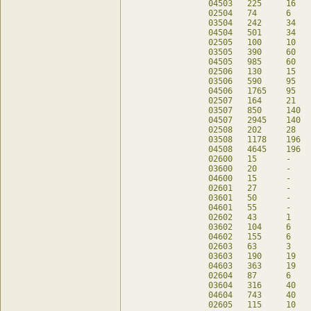
04503	225	16	70	db

02504	74	6	50	db

03504	242	34	90	db

04504	501	34	90	db

02505	100	10	60	db

03505	390	60	110	db

04505	985	60	110	db

02506	130	15	70	db

03506	590	95	130	db

04506	1765	95	130	db

02507	164	21	80	db

03507	850	140	150	db

04507	2945	140	150	db

02508	202	28	90	db

03508	1178	196	170	db

04508	4645	196	170	db

02600	15	-	15	db

03600	20	-	20	db

04600	15	-	20	db

02601	27	-	27	db

03601	50	-	50	db

04601	55	-	50	db

02602	43	1	39	db

03602	104	6	80	db

04602	155	6	80	db

02603	63	3	51	db

03603	190	19	110	db

04603	363	19	110	db

02604	87	6	63	db

03604	316	40	140	db

04604	743	40	140	db

02605	115	10	75	db
