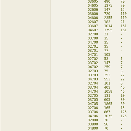
03605	490	70	170	db

04605	1375	70	170	db

02606	147	15	87	db

03606	720	110	200	db

04606	2355	110	200	db

02607	183	21	99	db

03607	1014	161	230	db

04607	3795	161	230	db

02700	21	-	21	db

03700	35	-	35	db

04700	35	-	35	db

02701	35	-	35	db

03701	77	-	77	db

04701	105	-	77	db

02702	53	1	49	db

03702	147	7	119	db

04702	259	7	119	db

02703	75	3	63	db

03703	253	22	161	db

04703	553	22	161	db

02704	101	6	77	db

03704	403	46	203	db

04704	1059	46	203	db

02705	131	10	81	db

03705	605	80	245	db

04705	1865	80	245	db

02706	165	15	105	db

03706	867	125	287	db

04706	3075	125	287	db

02800	28	-	28	db

03800	56	-	56	db

04800	70	-	56	db
