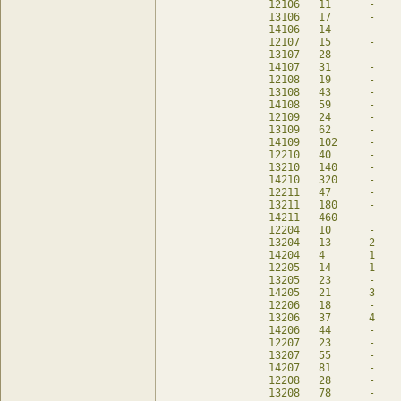
12106	11	-	11	db

13106	17	-	17	db

14106	14	-	14	db

12107	15	-	15	db

13107	28	-	28	db

14107	31	-	31	db

12108	19	-	19	db

13108	43	-	43	db

14108	59	-	59	db

12109	24	-	24	db

13109	62	-	62	db

14109	102	-	102	db

12210	40	-	40	db

13210	140	-	140	db

14210	320	-	320	db

12211	47	-	47	db

13211	180	-	180	db

14211	460	-	460	db

12204	10	-	10	db

13204	13	2	6	db

14204	4	1	-	db

12205	14	1	13	db

13205	23	-	23	db

14205	21	3	11	db

12206	18	-	18	db

13206	37	4	23	db

14206	44	-	44	db

12207	23	-	23	db

13207	55	-	55	db

14207	81	-	81	db

12208	28	-	28	db

13208	78	-	78	db
