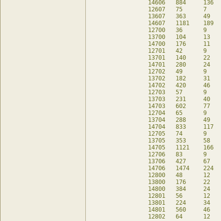
14606	884	136	124	db

12607	75	7	47	db

13607	363	49	139	db

14607	1181	189	187	db

12700	36	9	-	db

13700	104	13	-	db

14700	176	11	-	db

12701	42	9	6	db

13701	140	22	-	db

14701	280	24	-	db

12702	49	9	13	db

13702	182	31	6	db

14702	420	46	-	db

12703	57	9	21	db

13703	231	40	19	db

14703	602	77	6	db

12704	65	9	29	db

13704	288	49	41	db

14704	833	117	25	db

12705	74	9	38	db

13705	353	58	69	db

14705	1121	166	67	db

12706	83	9	47	db

13706	427	67	109	db

14706	1474	224	134	db

12800	48	12	-	db

13800	176	22	-	db

14800	384	24	-	db

12801	56	12	8	db

13801	224	34	-	db

14801	560	46	-	db

12802	64	12	16	db
