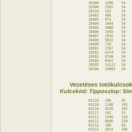
20308	1296	54	-	db

20309	2592	54	-	db

20310	243	54	-	db

20402	486	54	-	db

20403	972	54	-	db

20404	1944	54	-	db

20405	3888	54	-	db

20406	1458	54	-	db

20407	2916	54	-	db

20408	5832	54	-	db

20409	729	54	-	db

20501	2187	54	-	db

20502	4374	54	-	db

20503	8748	54	-	db

20504	6561	54	-	db

20505	13122	54	-	db

Vezetéses totókulcsok 
Kulcskód: Tipposzlop: Sim
02110	200	45	20	db

03110	1140	165	-	db

04110	4320	165	-	db

02111	242	55	22	db

03111	1540	220	-	db

04111	6600	220	-	db

02112	288	66	24	db

03112	2024	286	-	db
