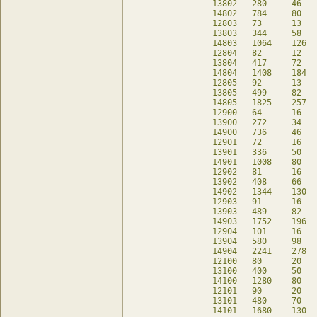
13802	280	46	8	db

14802	784	80	-	db

12803	73	13	21	db

13803	344	58	24	db

14803	1064	126	8	db

12804	82	12	34	db

13804	417	72	42	db

14804	1408	184	32	db

12805	92	13	40	db

13805	499	82	83	db

14805	1825	257	71	db

12900	64	16	-	db

13900	272	34	-	db

14900	736	46	-	db

12901	72	16	8	db

13901	336	50	-	db

14901	1008	80	-	db

12902	81	16	17	db

13902	408	66	8	db

14902	1344	130	-	db

12903	91	16	27	db

13903	489	82	25	db

14903	1752	196	8	db

12904	101	16	37	db

13904	580	98	53	db

14904	2241	278	33	db

12100	80	20	-	db

13100	400	50	-	db

14100	1280	80	-	db

12101	90	20	10	db

13101	480	70	-	db

14101	1680	130	-	db
