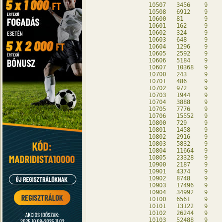
10507	3456	9	-	db

10508	6912	9	-	db

10600	81	9	-	db

10601	162	9	-	db

10602	324	9	-	db

10603	648	9	-	db

10604	1296	9	-	db

10605	2592	9	-	db

10606	5184	9	-	db

10607	10368	9	-	db

10700	243	9	-	db

10701	486	9	-	db

10702	972	9	-	db

10703	1944	9	-	db

10704	3888	9	-	db

10705	7776	9	-	db

10706	15552	9	-	db

10800	729	9	-	db

10801	1458	9	-	db

10802	2916	9	-	db

10803	5832	9	-	db

10804	11664	9	-	db

10805	23328	9	-	db

10900	2187	9	-	db

10901	4374	9	-	db

10902	8748	9	-	db

10903	17496	9	-	db

10904	34992	9	-	db

10100	6561	9	-	db

10101	13122	9	-	db

10102	26244	9	-	db

10103	52488	9	-	db
