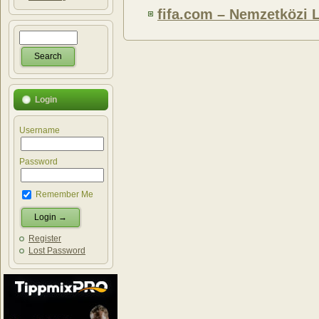
fifa.com – Nemzetközi 
Login
Username
Password
Remember Me
Register
Lost Password