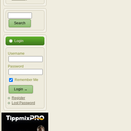
Login
Username
Password
Remember Me
Register
Lost Password