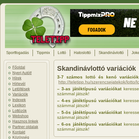
Sportfogadás
Tippmix
Lottó
Hatoslottó
Skandinávlottó
Joke
Skandinávlottó variációk
Főoldal
Nyerj Autót!
3-7 számos lottó és kenó variációk
Hírek
http://teletipp.hu/szerencsejatekok/lotto/l
Hírlevél
– 3-as játéktípusú variációkat
keresse 
Letöltések
számmal játszik!
Variációk
Indexek
– 4-es játéktípusú variációkat
keresse 
Lexikon
számmal játszik!
Lottózók
– 5-ös játéktípusú variációkat
keresse 
Webshop
számmal játszik!
Hasznos linkek
– 6-os játéktípusú variációkat
keresse 
Partner oldalak
számmal játszik!
Kontakt
Közösség