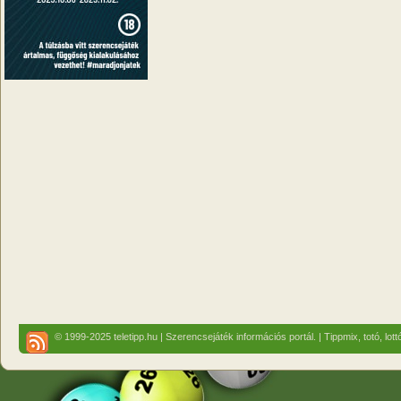
© 1999-2025 teletipp.hu | Szerencsejáték információs portál. | Tippmix, totó, lot