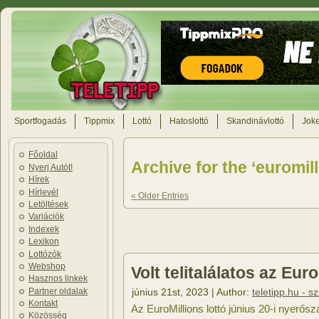
Sportfogadás
Tippmix
Lottó
Hatoslottó
Skandinávlottó
Joke
Főoldal
Archive for the ‘euromil
Nyerj Autót!
Hírek
Hírlevél
« Older Entries
Letöltések
Variációk
Indexek
Lexikon
Lottózók
Webshop
Volt telitalálatos az Eur
Hasznos linkek
Partner oldalak
június 21st, 2023 | Author:
teletipp.hu - 
Kontakt
Az EuroMillions lottó június 20-i nyerős
Közösség