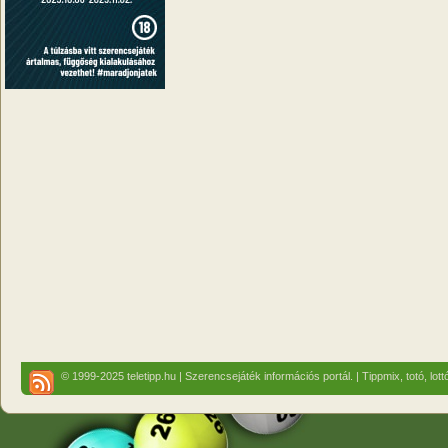
© 1999-2025 teletipp.hu | Szerencsejáték információs portál. | Tippmix, totó, lot