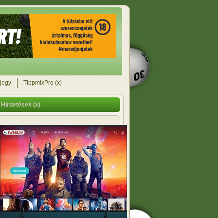
jegy
TippmixPro (x)
Hirdetések (x)