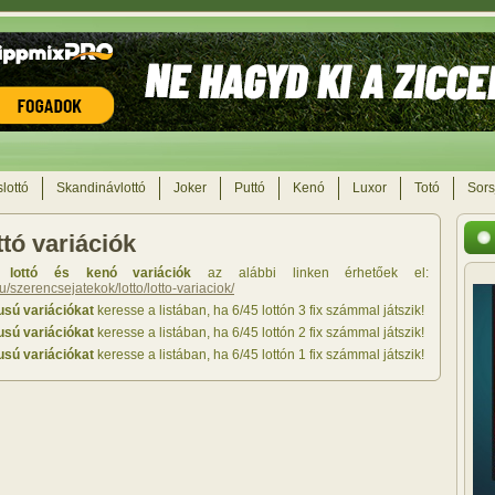
lottó
Skandinávlottó
Joker
Puttó
Kenó
Luxor
Totó
Sors
tó variációk
lottó és kenó variációk
az alábbi linken érhetőek el:
.hu/szerencsejatekok/lotto/lotto-variaciok/
pusú variációkat
keresse a listában, ha 6/45 lottón 3 fix számmal játszik!
pusú variációkat
keresse a listában, ha 6/45 lottón 2 fix számmal játszik!
pusú variációkat
keresse a listában, ha 6/45 lottón 1 fix számmal játszik!