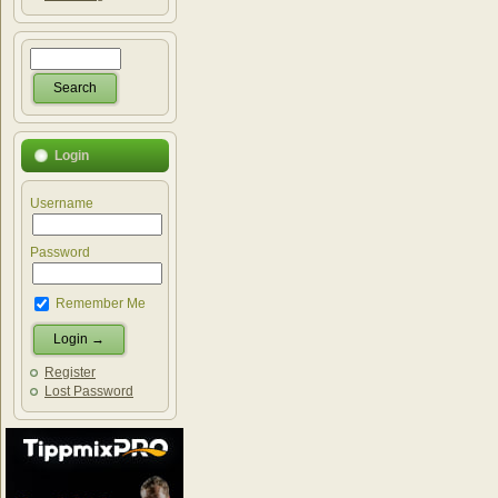
Login
Username
Password
Remember Me
Register
Lost Password