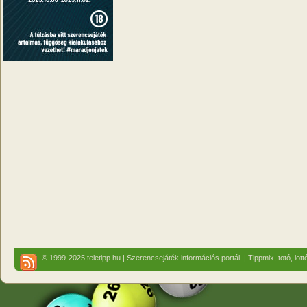
© 1999-2025 teletipp.hu | Szerencsejáték információs portál. | Tippmix, totó, lot