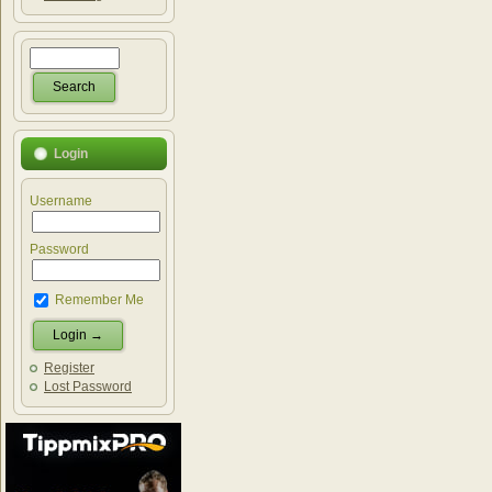
Login
Username
Password
Remember Me
Register
Lost Password