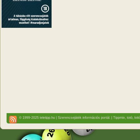
© 1999-2025 teletipp.hu | Szerencsejáték információs portál. | Tippmix, totó, lot