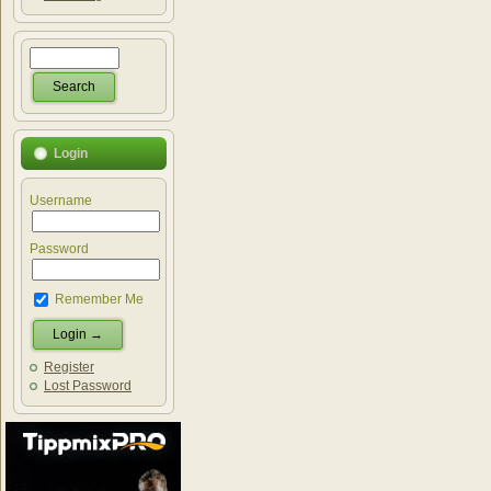
Login
Username
Password
Remember Me
Register
Lost Password