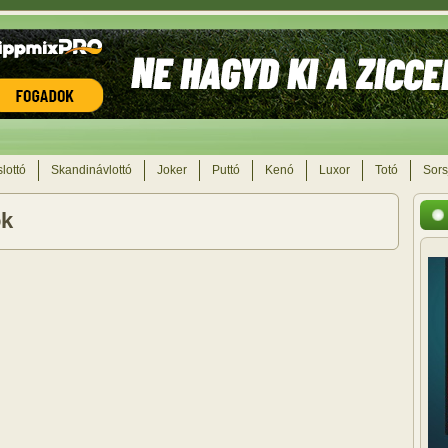
lottó
Skandinávlottó
Joker
Puttó
Kenó
Luxor
Totó
Sors
ók