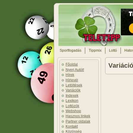
Sportfogadás
Tippmix
Lottó
Hatos
Variáci
Főoldal
Nyerj Autót!
Hírek
Hírlevél
Letöltések
Variációk
Indexek
Lexikon
Lottózók
Webshop
Hasznos linkek
Partner oldalak
Kontakt
Közösség