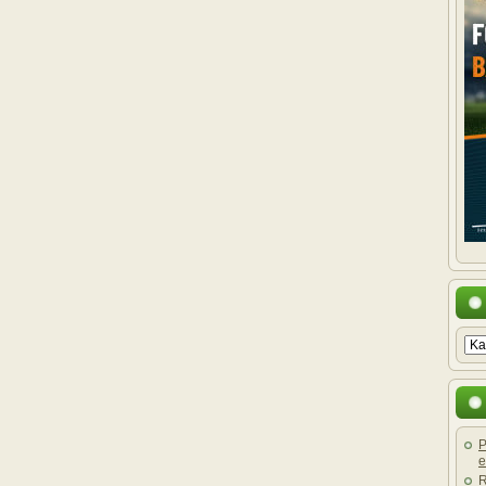
P
e
R