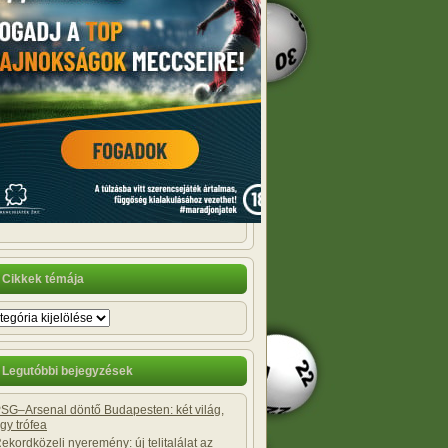
Cikkek témája
Legutóbbi bejegyzések
SG–Arsenal döntő Budapesten: két világ,
gy trófea
ekordközeli nyeremény: új telitalálat az