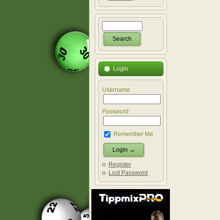
Login
Username
Password
Remember Me
Register
Lost Password