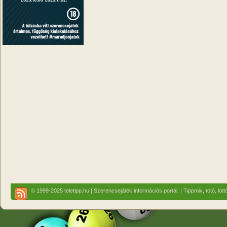
© 1999-2025 teletipp.hu | Szerencsejáték információs portál. | Tippmix, totó, lot