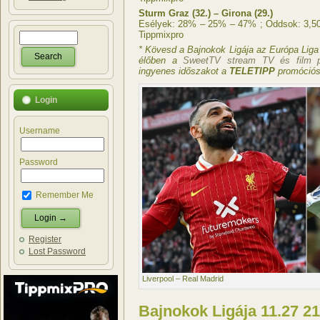
Sturm Graz (32.) – Girona (29.)
Esélyek: 28% – 25% – 47% ; Oddsok: 3,50 
Tippmixpro
* Kövesd a Bajnokok Ligája az Európa Liga
élőben a
SweetTV stream TV és film pl
ingyenes időszakot a
TELETIPP
promóciós
Login
Username
Password
Remember Me
Register
Lost Password
Liverpool – Real Madrid
Bajnokok Ligája 11.27 21