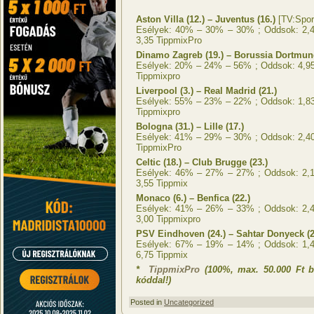
Aston Villa (12.) – Juventus (16.)
[TV:Spor
Esélyek: 40% – 30% – 30% ; Oddsok: 2,42
3,35 TippmixPro
Dinamo Zagreb (19.) – Borussia Dortmund
Esélyek: 20% – 24% – 56% ; Oddsok: 4,95 
Tippmixpro
Liverpool (3.) – Real Madrid (21.)
Esélyek: 55% – 23% – 22% ; Oddsok: 1,83 
Tippmixpro
Bologna (31.) – Lille (17.)
Esélyek: 41% – 29% – 30% ; Oddsok: 2,40 
TippmixPro
Celtic (18.) – Club Brugge (23.)
Esélyek: 46% – 27% – 27% ; Oddsok: 2,12
3,55 Tippmix
Monaco (6.) – Benfica (22.)
Esélyek: 41% – 26% – 33% ; Oddsok: 2,44
3,00 Tippmixpro
PSV Eindhoven (24.) – Sahtar Donyeck (2
Esélyek: 67% – 19% – 14% ; Oddsok: 1,47
6,75 Tippmix
*
TippmixPro
(100%, max. 50.000 Ft b
kóddal!)
Posted in
Uncategorized