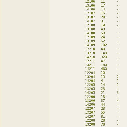
12106	11	-	11	db

13106	17	-	17	db

14106	14	-	14	db

12107	15	-	15	db

13107	28	-	28	db

14107	31	-	31	db

12108	19	-	19	db

13108	43	-	43	db

14108	59	-	59	db

12109	24	-	24	db

13109	62	-	62	db

14109	102	-	102	db

12210	40	-	40	db

13210	140	-	140	db

14210	320	-	320	db

12211	47	-	47	db

13211	180	-	180	db

14211	460	-	460	db

12204	10	-	10	db

13204	13	2	6	db

14204	4	1	-	db

12205	14	1	13	db

13205	23	-	23	db

14205	21	3	11	db

12206	18	-	18	db

13206	37	4	23	db

14206	44	-	44	db

12207	23	-	23	db

13207	55	-	55	db

14207	81	-	81	db

12208	28	-	28	db

13208	78	-	78	db
