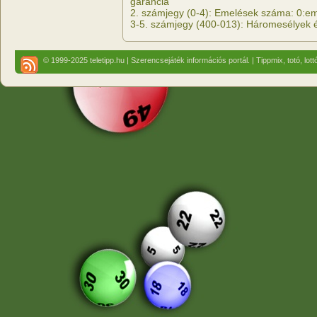
garancia
2. számjegy (0-4): Emelések száma: 0:eme
3-5. számjegy (400-013): Háromesélyek 
© 1999-2025 teletipp.hu | Szerencsejáték információs portál. | Tippmix, totó, lot