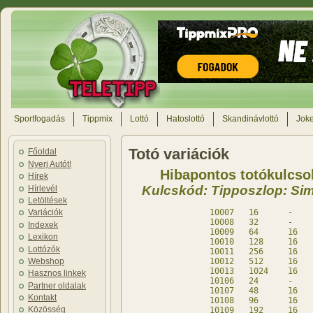
Sportfogadás
Tippmix
Lottó
Hatoslottó
Skandinávlottó
Joke
Totó variációk
Főoldal
Nyerj Autót!
Hibapontos totókulcsok
Hírek
Kulcskód: Tipposzlop: Sim
Hírlevél
Letöltések
10007	16	-	16	db

Variációk
10008	32	-	32	db

Indexek
10009	64	16	-	db

Lexikon
10010	128	16	-	db

Lottózók
10011	256	16	-	db

Webshop
10012	512	16	-	db

10013	1024	16	-	db

Hasznos linkek
10106	24	-	24	db

Partner oldalak
10107	48	16	-	db

Kontakt
10108	96	16	-	db

Közösség
10109	192	16	-	db
