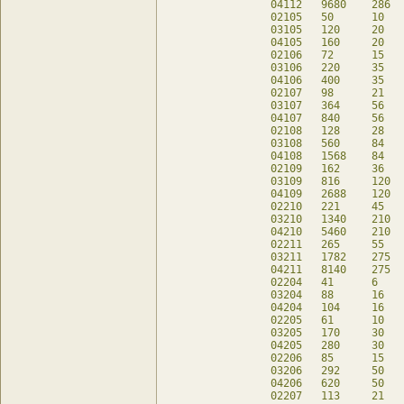
04112	9680	286	-	db

02105	50	10	10	db

03105	120	20	-	db

04105	160	20	-	db

02106	72	15	12	db

03106	220	35	-	db

04106	400	35	-	db

02107	98	21	14	db

03107	364	56	-	db

04107	840	56	-	db

02108	128	28	16	db

03108	560	84	-	db

04108	1568	84	-	db

02109	162	36	18	db

03109	816	120	-	db

04109	2688	120	-	db

02210	221	45	41	db

03210	1340	210	20	db

04210	5460	210	20	db

02211	265	55	45	db

03211	1782	275	22	db

04211	8140	275	22	db

02204	41	6	17	db

03204	88	16	8	db

04204	104	16	8	db

02205	61	10	21	db

03205	170	30	10	db

04205	280	30	10	db

02206	85	15	25	db

03206	292	50	12	db

04206	620	50	12	db

02207	113	21	29	db
