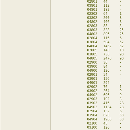
02801	44	-	44	db

03801	112	-	112	db

04801	182	-	112	db

02802	64	1	60	db

03802	200	8	168	db

04802	406	8	168	db

02803	88	3	76	db

03803	328	25	224	db

04803	806	25	224	db

02804	116	6	92	db

03804	504	52	280	db

04804	1462	52	280	db

02805	148	10	108	db

03805	736	90	336	db

04805	2470	90	336	db

02900	36	-	36	db

03900	84	-	84	db

04900	126	-	84	db

02901	54	-	54	db

03901	156	-	156	db

04901	294	-	156	db

02902	76	1	72	db

03902	264	9	228	db

04902	606	9	228	db

02903	102	3	90	db

03903	416	28	300	db

04903	1134	28	300	db

02904	132	6	108	db

03904	620	58	372	db

04904	1966	58	372	db

02100	45	-	45	db

03100	120	-	120	db
