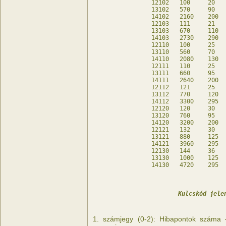
12102	100	20	20	db

13102	570	90	10	db

14102	2160	200	-	db

12103	111	21	27	db

13103	670	110	30	db

14103	2730	290	10	db

12110	100	25	-	db

13110	560	70	-	db

14110	2080	130	-	db

12111	110	25	10	db

13111	660	95	-	db

14111	2640	200	-	db

12112	121	25	21	db

13112	770	120	10	db

14112	3300	295	-	db

12120	120	30	-	db

13120	760	95	-	db

14120	3200	200	-	db

12121	132	30	12	db

13121	880	125	-	db

14121	3960	295	-	db

12130	144	36	-	db

13130	1000	125	-	db

Kulcskód jele
1. számjegy (0-2): Hibapontok száma 