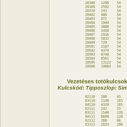
20308	1296	54	-	db

20309	2592	54	-	db

20310	243	54	-	db

20402	486	54	-	db

20403	972	54	-	db

20404	1944	54	-	db

20405	3888	54	-	db

20406	1458	54	-	db

20407	2916	54	-	db

20408	5832	54	-	db

20409	729	54	-	db

20501	2187	54	-	db

20502	4374	54	-	db

20503	8748	54	-	db

20504	6561	54	-	db

20505	13122	54	-	db

Vezetéses totókulcsok 
Kulcskód: Tipposzlop: Sim
02110	200	45	20	db

03110	1140	165	-	db

04110	4320	165	-	db

02111	242	55	22	db

03111	1540	220	-	db

04111	6600	220	-	db

02112	288	66	24	db

03112	2024	286	-	db
