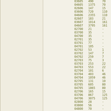
03605	490	70	170	db

04605	1375	70	170	db

02606	147	15	87	db

03606	720	110	200	db

04606	2355	110	200	db

02607	183	21	99	db

03607	1014	161	230	db

04607	3795	161	230	db

02700	21	-	21	db

03700	35	-	35	db

04700	35	-	35	db

02701	35	-	35	db

03701	77	-	77	db

04701	105	-	77	db

02702	53	1	49	db

03702	147	7	119	db

04702	259	7	119	db

02703	75	3	63	db

03703	253	22	161	db

04703	553	22	161	db

02704	101	6	77	db

03704	403	46	203	db

04704	1059	46	203	db

02705	131	10	81	db

03705	605	80	245	db

04705	1865	80	245	db

02706	165	15	105	db

03706	867	125	287	db

04706	3075	125	287	db

02800	28	-	28	db

03800	56	-	56	db

04800	70	-	56	db
