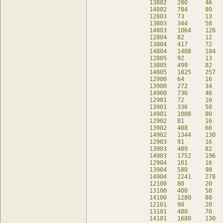
13802	280	46	8	db

14802	784	80	-	db

12803	73	13	21	db

13803	344	58	24	db

14803	1064	126	8	db

12804	82	12	34	db

13804	417	72	42	db

14804	1408	184	32	db

12805	92	13	40	db

13805	499	82	83	db

14805	1825	257	71	db

12900	64	16	-	db

13900	272	34	-	db

14900	736	46	-	db

12901	72	16	8	db

13901	336	50	-	db

14901	1008	80	-	db

12902	81	16	17	db

13902	408	66	8	db

14902	1344	130	-	db

12903	91	16	27	db

13903	489	82	25	db

14903	1752	196	8	db

12904	101	16	37	db

13904	580	98	53	db

14904	2241	278	33	db

12100	80	20	-	db

13100	400	50	-	db

14100	1280	80	-	db

12101	90	20	10	db

13101	480	70	-	db

14101	1680	130	-	db
