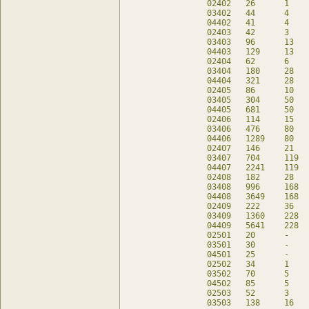
02402	26	1	22	db

03402	44	4	28	db

04402	41	4	28	db

02403	42	3	30	db

03403	96	13	40	db

04403	129	13	40	db

02404	62	6	38	db

03404	180	28	52	db

04404	321	28	52	db

02405	86	10	46	db

03405	304	50	64	db

04405	681	50	64	db

02406	114	15	54	db

03406	476	80	76	db

04406	1289	80	76	db

02407	146	21	62	db

03407	704	119	88	db

04407	2241	119	88	db

02408	182	28	70	db

03408	996	168	100	db

04408	3649	168	100	db

02409	222	36	78	db

03409	1360	228	112	db

04409	5641	228	112	db

02501	20	-	20	db

03501	30	-	30	db

04501	25	-	30	db

02502	34	1	30	db

03502	70	5	50	db

04502	85	5	50	db

02503	52	3	40	db

03503	138	16	70	db
