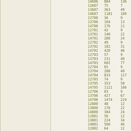
14606	884	136	124	db

12607	75	7	47	db

13607	363	49	139	db

14607	1181	189	187	db

12700	36	9	-	db

13700	104	13	-	db

14700	176	11	-	db

12701	42	9	6	db

13701	140	22	-	db

14701	280	24	-	db

12702	49	9	13	db

13702	182	31	6	db

14702	420	46	-	db

12703	57	9	21	db

13703	231	40	19	db

14703	602	77	6	db

12704	65	9	29	db

13704	288	49	41	db

14704	833	117	25	db

12705	74	9	38	db

13705	353	58	69	db

14705	1121	166	67	db

12706	83	9	47	db

13706	427	67	109	db

14706	1474	224	134	db

12800	48	12	-	db

13800	176	22	-	db

14800	384	24	-	db

12801	56	12	8	db

13801	224	34	-	db

14801	560	46	-	db

12802	64	12	16	db
