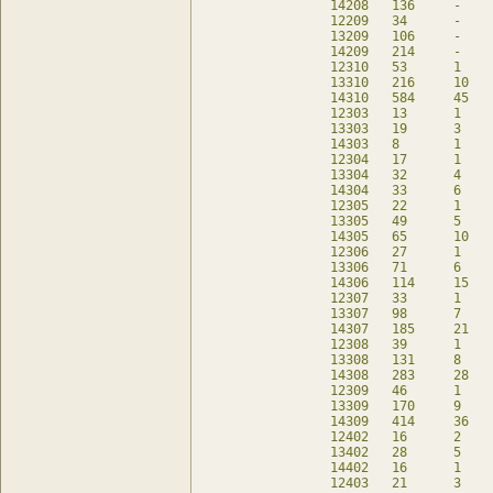
14208	136	-	136	db

12209	34	-	34	db

13209	106	-	106	db

14209	214	-	214	db

12310	53	1	49	db

13310	216	10	180	db

14310	584	45	404	db

12303	13	1	9	db

13303	19	3	7	db

14303	8	1	-	db

12304	17	1	10	db

13304	32	4	17	db

14304	33	6	9	db

12305	22	1	18	db

13305	49	5	29	db

14305	65	10	27	db

12306	27	1	23	db

13306	71	6	49	db

14306	114	15	54	db

12307	33	1	29	db

13307	98	7	70	db

14307	185	21	107	db

12308	39	1	35	db

13308	131	8	102	db

14308	283	28	171	db

12309	46	1	42	db

13309	170	9	134	db

14309	414	36	282	db

12402	16	2	8	db

13402	28	5	4	db

14402	16	1	-	db

12403	21	3	9	db
