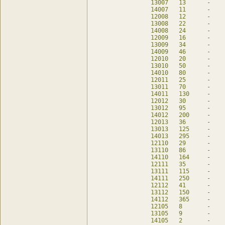
13007	13	-	13	db

14007	11	-	11	db

12008	12	-	12	db

13008	22	-	22	db

14008	24	-	24	db

12009	16	-	16	db

13009	34	-	34	db

14009	46	-	46	db

12010	20	-	20	db

13010	50	-	50	db

14010	80	-	80	db

12011	25	-	25	db

13011	70	-	70	db

14011	130	-	130	db

12012	30	-	30	db

13012	95	-	95	db

14012	200	-	200	db

12013	36	-	36	db

13013	125	-	125	db

14013	295	-	295	db

12110	29	-	29	db

13110	86	-	86	db

14110	164	-	164	db

12111	35	-	35	db

13111	115	-	115	db

14111	250	-	250	db

12112	41	-	41	db

13112	150	-	150	db

14112	365	-	365	db

12105	8	-	8	db

13105	9	-	9	db

14105	2	-	2	db
