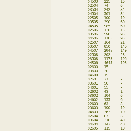
04503	225	16	70	db

02504	74	6	50	db

03504	242	34	90	db

04504	501	34	90	db

02505	100	10	60	db

03505	390	60	110	db

04505	985	60	110	db

02506	130	15	70	db

03506	590	95	130	db

04506	1765	95	130	db

02507	164	21	80	db

03507	850	140	150	db

04507	2945	140	150	db

02508	202	28	90	db

03508	1178	196	170	db

04508	4645	196	170	db

02600	15	-	15	db

03600	20	-	20	db

04600	15	-	20	db

02601	27	-	27	db

03601	50	-	50	db

04601	55	-	50	db

02602	43	1	39	db

03602	104	6	80	db

04602	155	6	80	db

02603	63	3	51	db

03603	190	19	110	db

04603	363	19	110	db

02604	87	6	63	db

03604	316	40	140	db

04604	743	40	140	db

02605	115	10	75	db
