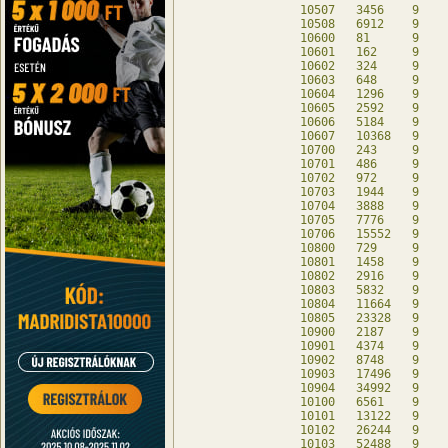
10507	3456	9	-	db

10508	6912	9	-	db

10600	81	9	-	db

10601	162	9	-	db

10602	324	9	-	db

10603	648	9	-	db

10604	1296	9	-	db

10605	2592	9	-	db

10606	5184	9	-	db

10607	10368	9	-	db

10700	243	9	-	db

10701	486	9	-	db

10702	972	9	-	db

10703	1944	9	-	db

10704	3888	9	-	db

10705	7776	9	-	db

10706	15552	9	-	db

10800	729	9	-	db

10801	1458	9	-	db

10802	2916	9	-	db

10803	5832	9	-	db

10804	11664	9	-	db

10805	23328	9	-	db

10900	2187	9	-	db

10901	4374	9	-	db

10902	8748	9	-	db

10903	17496	9	-	db

10904	34992	9	-	db

10100	6561	9	-	db

10101	13122	9	-	db

10102	26244	9	-	db

10103	52488	9	-	db
