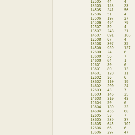
12505	44	4	28	db

13505	153	23	49	db

14505	341	56	47	db

12506	51	4	35	db

13506	197	27	79	db

14506	494	79	94	db

12507	59	4	43	db

13507	248	31	112	db

14507	691	106	177	db

12508	67	4	51	db

13508	307	35	158	db

14508	939	137	283	db

12600	24	6	-	db

13600	56	7	-	db

14600	64	1	-	db

12601	30	6	6	db

13601	80	13	-	db

14601	120	11	-	db

12602	36	6	12	db

13602	110	19	6	db

14602	200	24	-	db

12603	43	7	15	db

13603	146	25	18	db

14603	310	43	6	db

12604	50	6	26	db

13604	189	33	30	db

14604	456	68	24	db

12605	58	7	30	db

13605	239	37	63	db

14605	645	102	51	db

12606	66	6	42	db

13606	297	47	83	db
