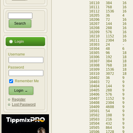
10110	384	16	-	db

10111	768	16	-	db

10112	1536	16	-	db

10205	36	4	20	db

10206	72	16	-	db

10207	144	16	-	db

10208	288	16	-	db

10209	576	16	-	db

10210	1152	16	-	db

10211	2304	16	-	db

Login
10303	24	-	24	db

10304	48	6	24	db

10305	96	18	-	db

Username
10306	192	18	-	db

10307	384	18	-	db

10308	768	18	-	db

Password
10309	1536	18	-	db

10310	3072	18	-	db

10402	36	9	-	db

Remember Me
10403	72	9	-	db

10404	144	9	-	db

10405	288	9	-	db

10406	576	9	-	db

10407	1152	9	-	db

Register
10408	2304	9	-	db

Lost Password
10409	4608	9	-	db

10501	54	9	-	db

10502	108	9	-	db

10503	216	9	-	db

10504	432	9	-	db

10505	864	9	-	db

10506	1728	9	-	db
