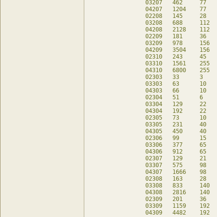
03207	462	77	14	db

04207	1204	77	14	db

02208	145	28	33	db

03208	688	112	16	db

04208	2128	112	16	db

02209	181	36	37	db

03209	978	156	18	db

04209	3504	156	18	db

02310	243	45	63	db

03310	1561	255	61	db

04310	6800	255	61	db

02303	33	3	21	db

03303	63	10	19	db

04303	66	10	19	db

02304	51	6	27	db

03304	129	22	25	db

04304	192	22	25	db

02305	73	10	33	db

03305	231	40	31	db

04305	450	40	31	db

02306	99	15	39	db

03306	377	65	37	db

04306	912	65	37	db

02307	129	21	45	db

03307	575	98	43	db

04307	1666	98	43	db

02308	163	28	51	db

03308	833	140	49	db

04308	2816	140	49	db

02309	201	36	57	db

03309	1159	192	55	db

04309	4482	192	55	db
