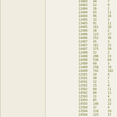
13403	44	7	12	db

14403	52	9	4	db

12404	26	2	18	db

13404	65	11	18	db

14404	96	16	16	db

12405	32	3	20	db

13405	91	11	43	db

14405	161	28	31	db

12406	38	2	30	db

13406	123	17	53	db

14406	252	36	84	db

12407	45	3	33	db

13407	161	15	97	db

14407	375	59	117	db

12408	52	2	44	db

13408	206	23	113	db

14408	536	64	248	db

12409	60	3	48	db

13409	258	19	178	db

14409	742	102	310	db

12501	20	4	4	db

13501	40	7	-	db

14501	32	1	-	db

12502	25	4	9	db

13502	60	11	4	db

14502	80	11	-	db

12503	31	4	15	db

13503	85	15	13	db

14503	140	22	4	db

12504	37	4	21	db

13504	116	19	29	db

14504	225	37	17	db
