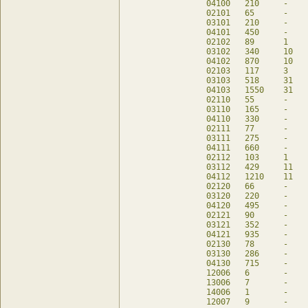
04100	210	-	120	db

02101	65	-	65	db

03101	210	-	210	db

04101	450	-	210	db

02102	89	1	85	db

03102	340	10	300	db

04102	870	10	300	db

02103	117	3	105	db

03103	518	31	390	db

04103	1550	31	390	db

02110	55	-	55	db

03110	165	-	165	db

04110	330	-	165	db

02111	77	-	77	db

03111	275	-	275	db

04111	660	-	275	db

02112	103	1	99	db

03112	429	11	385	db

04112	1210	11	385	db

02120	66	-	66	db

03120	220	-	220	db

04120	495	-	220	db

02121	90	-	90	db

03121	352	-	352	db

04121	935	-	352	db

02130	78	-	78	db

03130	286	-	286	db

04130	715	-	286	db

12006	6	-	6	db

13006	7	-	7	db

14006	1	-	1	db

12007	9	-	9	db
