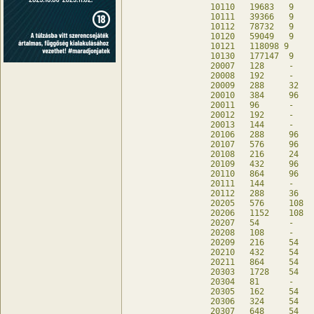
10110	19683	9	-	db

10111	39366	9	-	db

10112	78732	9	-	db

10120	59049	9	-	db

10121	118098 9	-	db

10130	177147	9	-	db

20007	128	-	128	db

20008	192	-	192	db

20009	288	32	160	db

20010	384	96	-	db

20011	96	-	96	db

20012	192	-	192	db

20013	144	-	144	db

20106	288	96	-	db

20107	576	96	-	db

20108	216	24	120	db

20109	432	96	-	db

20110	864	96	-	db

20111	144	-	144	db

20112	288	36	144	db

20205	576	108	-	db

20206	1152	108	-	db

20207	54	-	54	db

20208	108	-	108	db

20209	216	54	-	db

20210	432	54	-	db

20211	864	54	-	db

20303	1728	54	-	db

20304	81	-	81	db

20305	162	54	-	db

20306	324	54	-	db

20307	648	54	-	db
