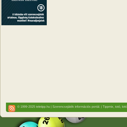
© 1999-2025 teletipp.hu | Szerencsejáték információs portál. | Tippmix, totó, lot