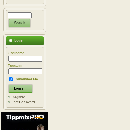
Login
Username
Password
Remember Me
Register
Lost Password