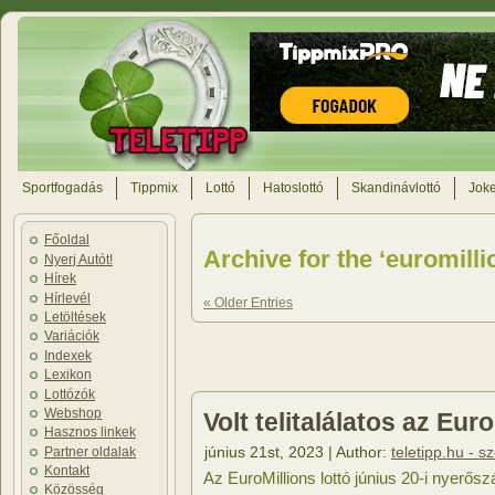
Sportfogadás
Tippmix
Lottó
Hatoslottó
Skandinávlottó
Joke
Főoldal
Archive for the ‘euromill
Nyerj Autót!
Hírek
Hírlevél
« Older Entries
Letöltések
Variációk
Indexek
Lexikon
Lottózók
Webshop
Volt telitalálatos az Eur
Hasznos linkek
június 21st, 2023 | Author:
teletipp.hu - 
Partner oldalak
Kontakt
Az EuroMillions lottó június 20-i nyerős
Közösség