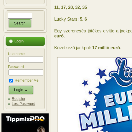
11, 17, 28, 32, 35
Lucky Stars:
5, 6
Egy szerencsés játékos elvitte a jack
euró.
Login
Következő jackpot:
17 millió euró.
Username
Password
Remember Me
Register
Lost Password