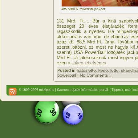
485 Millió $ PowerBall jackpot
131 Mrd. Ft…. Bár a kinti szabályo
összegét 29 éves életjáradék formá
ragaszkodik a nyertes. Ha mindenkép
akkor arra is van mód, de ebben az ese
azaz kb. 88,5 Mrd Ft. járna. További in
szeret lottózni, ez most ne hagyja ki! 
szerint) USA PowerBall lottójáték jackp
Mrd Ft. Új játékosoknak most ingyen ját
ezen a
linken lehetséges
Posted in
hatoslottó
,
kenó
,
lottó
,
skandiná
powerball
|
No Comments »
© 1999-2025 teletipp.hu | Szerencsejáték információs portál. | Tippmix, totó, lot